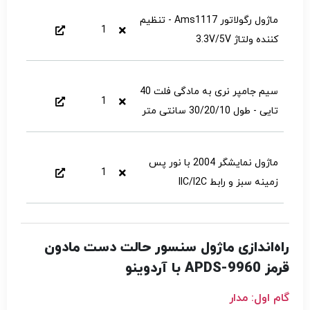
ماژول رگولاتور Ams1117 - تنظیم
1
کننده ولتاژ 3.3V/5V
سیم جامپر نری به مادگی فلت 40
1
تایی - طول 30/20/10 سانتی متر
ماژول نمایشگر 2004 با نور پس
1
زمینه سبز و رابط IIC/I2C
راه‌اندازی ماژول سنسور حالت دست مادون
قرمز APDS-9960 با آردوینو
گام اول: مدار