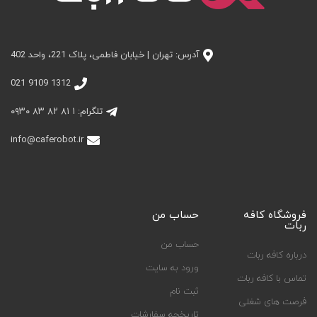
آدرس: تهران | خیابان فاطمی، پلاک 221، واحد 402
1312 9109 021
تلگرام: ۱ ۸۱ ۸۲ ۸۳ ۰۹۳۰
info@caferobot.ir
فروشگاه کافه
حساب من
ربات
حساب من
درباره کافه ربات
ورود به سایت
تماس با کافه ربات
ثبت نام
فرصت های شغلی
تاریخچه سفارشات