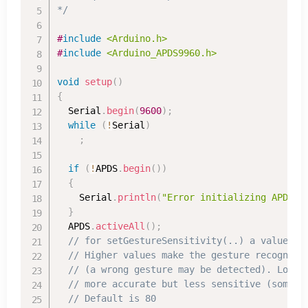
*/
#
include
<Arduino.h>
#
include
<Arduino_APDS9960.h>
void
setup
(
)
{
  Serial
.
begin
(
9600
)
;
while
(
!
Serial
)
;
if
(
!
APDS
.
begin
(
)
)
{
    Serial
.
println
(
"Error initializing APDS-9
}
  APDS
.
activeAll
(
)
;
// for setGestureSensitivity(..) a value be
// Higher values make the gesture recogniti
// (a wrong gesture may be detected). Lower
// more accurate but less sensitive (some g
// Default is 80