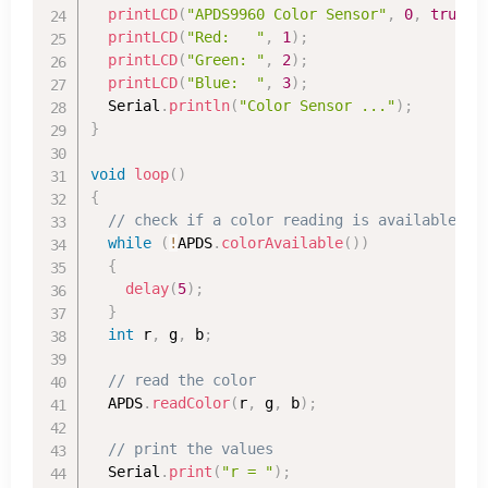
printLCD
(
"APDS9960 Color Sensor"
,
0
,
true
)
;
printLCD
(
"Red:   "
,
1
)
;
printLCD
(
"Green: "
,
2
)
;
printLCD
(
"Blue:  "
,
3
)
;
  Serial
.
println
(
"Color Sensor ..."
)
;
}
void
loop
(
)
{
// check if a color reading is available
while
(
!
APDS
.
colorAvailable
(
)
)
{
delay
(
5
)
;
}
int
 r
,
 g
,
 b
;
// read the color
  APDS
.
readColor
(
r
,
 g
,
 b
)
;
// print the values
  Serial
.
print
(
"r = "
)
;