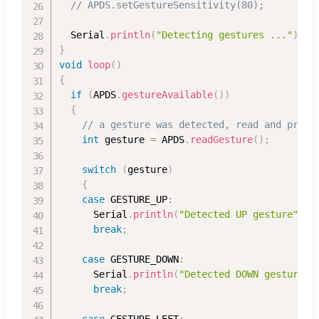
// APDS.setGestureSensitivity(80);
  Serial
.
println
(
"Detecting gestures ..."
)
;
}
void
loop
(
)
{
if
(
APDS
.
gestureAvailable
(
)
)
{
// a gesture was detected, read and print
int
 gesture 
=
 APDS
.
readGesture
(
)
;
switch
(
gesture
)
{
case
 GESTURE_UP
:
      Serial
.
println
(
"Detected UP gesture"
)
;
break
;
case
 GESTURE_DOWN
:
      Serial
.
println
(
"Detected DOWN gesture"
)
break
;