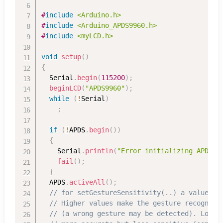
#
include
<Arduino.h>
#
include
<Arduino_APDS9960.h>
#
include
<myLCD.h>
void
setup
(
)
{
  Serial
.
begin
(
115200
)
;
beginLCD
(
"APDS9960"
)
;
while
(
!
Serial
)
;
if
(
!
APDS
.
begin
(
)
)
{
    Serial
.
println
(
"Error initializing APDS-9
fail
(
)
;
}
  APDS
.
activeAll
(
)
;
// for setGestureSensitivity(..) a value be
// Higher values make the gesture recogniti
// (a wrong gesture may be detected). Lower