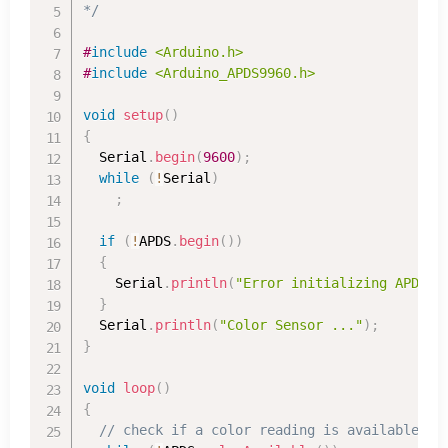
*/
#
include
<Arduino.h>
#
include
<Arduino_APDS9960.h>
void
setup
(
)
{
  Serial
.
begin
(
9600
)
;
while
(
!
Serial
)
;
if
(
!
APDS
.
begin
(
)
)
{
    Serial
.
println
(
"Error initializing APDS-9
}
  Serial
.
println
(
"Color Sensor ..."
)
;
}
void
loop
(
)
{
// check if a color reading is available