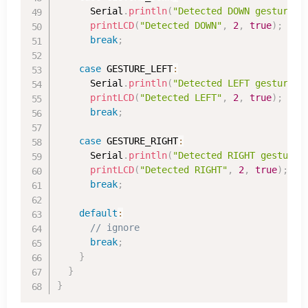
      Serial
.
println
(
"Detected DOWN gesture"
)
printLCD
(
"Detected DOWN"
,
2
,
true
)
;
break
;
case
 GESTURE_LEFT
:
      Serial
.
println
(
"Detected LEFT gesture"
)
printLCD
(
"Detected LEFT"
,
2
,
true
)
;
break
;
case
 GESTURE_RIGHT
:
      Serial
.
println
(
"Detected RIGHT gesture"
printLCD
(
"Detected RIGHT"
,
2
,
true
)
;
break
;
default
:
// ignore
break
;
}
}
}