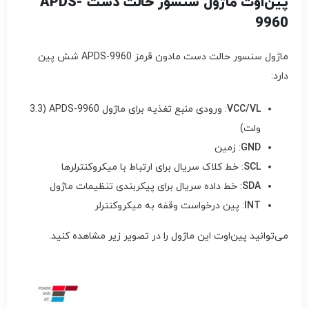
پین‌اوت ماژول سنسور حالت دست APDS-
9960
ماژول سنسور حالت دست مادون قرمز APDS-9960 شش پین
دارد:
VCC/VL
: ورودی منبع تغذیه برای ماژول APDS-9960 (3.3
ولت)
GND
: زمین
SCL
: خط کلاک سریال برای ارتباط با میکروکنترلرها
SDA
: خط داده سریال برای پیکربندی تنظیمات ماژول
INT
: پین درخواست وقفه به میکروکنترلر
می‌توانید پین‌اوت این ماژول را در تصویر زیر مشاهده کنید.