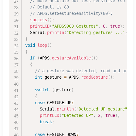
// more accurate but less sensitive (some g
// Default is 80
// APDS.setGestureSensitivity(80);
success
(
)
;
printLCD
(
"APDS9960 Gestures"
,
0
,
true
)
;
  Serial
.
println
(
"Detecting gestures ..."
)
;
}
void
loop
(
)
{
if
(
APDS
.
gestureAvailable
(
)
)
{
// a gesture was detected, read and print
int
 gesture 
=
 APDS
.
readGesture
(
)
;
switch
(
gesture
)
{
case
 GESTURE_UP
:
      Serial
.
println
(
"Detected UP gesture"
)
;
printLCD
(
"Detected UP"
,
2
,
true
)
;
break
;
case
 GESTURE_DOWN
: