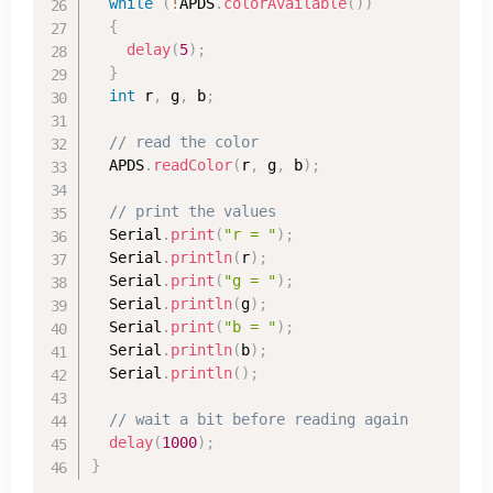
while
(
!
APDS
.
colorAvailable
(
)
)
{
delay
(
5
)
;
}
int
 r
,
 g
,
 b
;
// read the color
  APDS
.
readColor
(
r
,
 g
,
 b
)
;
// print the values
  Serial
.
print
(
"r = "
)
;
  Serial
.
println
(
r
)
;
  Serial
.
print
(
"g = "
)
;
  Serial
.
println
(
g
)
;
  Serial
.
print
(
"b = "
)
;
  Serial
.
println
(
b
)
;
  Serial
.
println
(
)
;
// wait a bit before reading again
delay
(
1000
)
;
}