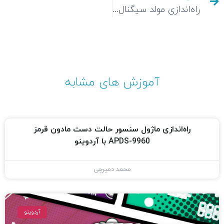
راه‌اندازی مولد سیگنال موج مربعی SI5351 با آردوینو
آموزش های مشابه
راه‌اندازی ماژول سنسور حالت دست مادون قرمز
APDS-9960 با آردوینو
محمد دمیرچی
آردوینو