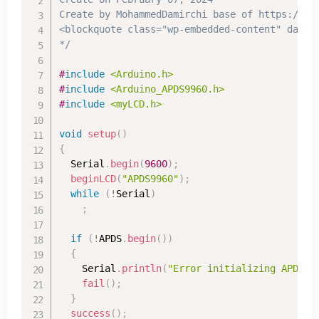
Create by MohammedDamirchi base of https://ele
<blockquote class="wp-embedded-content" data-
*/
#
include
<Arduino.h>
#
include
<Arduino_APDS9960.h>
#
include
<myLCD.h>
void
setup
(
)
{
  Serial
.
begin
(
9600
)
;
beginLCD
(
"APDS9960"
)
;
while
(
!
Serial
)
;
if
(
!
APDS
.
begin
(
)
)
{
    Serial
.
println
(
"Error initializing APDS-9
fail
(
)
;
}
success
(
)
;