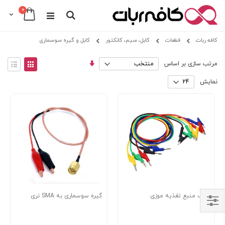
0
Cart
Search
Skip
کافه ربات
قطعات
کابل، سیم، کانکتور
کابل و گیره سوسماری
to
Content
مرتب
View
مرتب سازی بر اساس
سازی
as
توری
فهرس
صعودی
نمایش
پراب منبع تغذیه موزی
گیره سوسماری به SMA نری
Shop