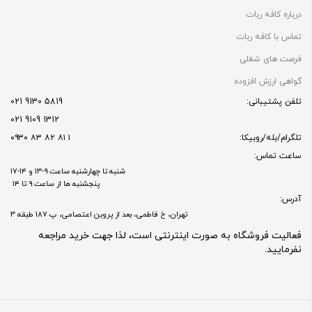
درباره کافه ربات
تماس با کافه ربات
فرصت های شغلی
گواهی ارزش افزوده
تلفن پشتیبانی:
5819 9130 021
1312 9109 021
تلگرام/بله/روبیکا:
۱ ۸۱ ۸۲ ۸۳ ۰۹۳۰
ساعت تماس:
شنبه تا چهارشنبه ساعت ۹-۱۳ و ۱۴-۱۷
پنجشنبه ها از ساعت ۹ تا ۱۴
آدرس:
تهران، خ فاطمی، بعد از پروین اعتصامی، پ 187 طبقه 3
فعالیت فروشگاه به صورت اینترنتی است، لذا جهت خرید مراجعه
نفرمایید.