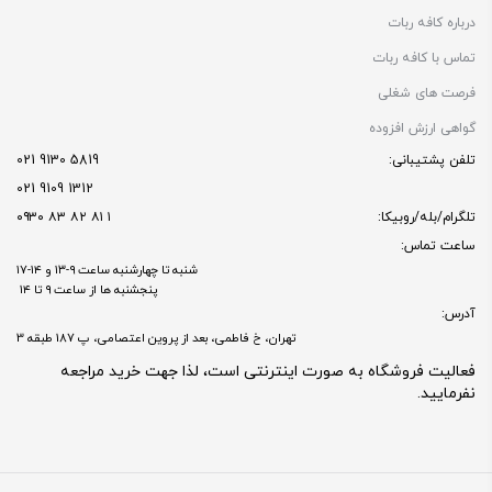
درباره کافه ربات
تماس با کافه ربات
فرصت های شغلی
گواهی ارزش افزوده
تلفن پشتیبانی:
5819 9130 021
1312 9109 021
تلگرام/بله/روبیکا:
۱ ۸۱ ۸۲ ۸۳ ۰۹۳۰
ساعت تماس:
شنبه تا چهارشنبه ساعت ۹-۱۳ و ۱۴-۱۷
پنجشنبه ها از ساعت ۹ تا ۱۴
آدرس:
تهران، خ فاطمی، بعد از پروین اعتصامی، پ 187 طبقه 3
فعالیت فروشگاه به صورت اینترنتی است، لذا جهت خرید مراجعه
نفرمایید.