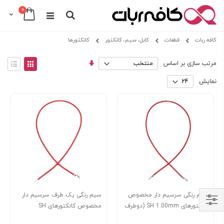
0
Cart
Search
Skip
کافه ربات
قطعات
کابل، سیم، کانکتور
کانکتورها
to
Content
مرتب
View
مرتب سازی بر اساس
سازی
as
توری
فهرس
صعودی
نمایش
سیم رنگی سرسیم دار مخصوص
سیم رنگی یک طرف سرسیم دار
کانکتورهای SH 1.00mm (دوطرف
مخصوص کانکتورهای SH
Shop
سرسیم دار) طول 200 میلیمتر
1.00mm طول 200 میلیمتر