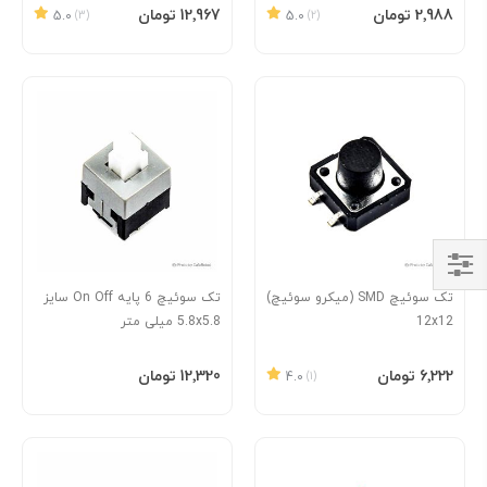
افزودن به سبد
افزودن به سبد
‎2٬988 تومان
‎12٬967 تومان
5.0
(3)
5.0
(2)
Shop
تک سوئیچ SMD (میکرو سوئیچ)
تک سوئیچ 6 پایه On Off سایز
By
12x12
5.8x5.8 میلی متر
افزودن به سبد
افزودن به سبد
‎6٬222 تومان
‎12٬320 تومان
4.0
(1)