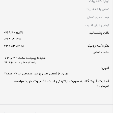
درباره کافه ربات
تماس با کافه ربات
فرصت های شغلی
گواهی ارزش افزوده
تلفن پشتیبانی:
5819 9130 021
1312 9109 021
تلگرام/بله/روبیکا:
۱ ۸۱ ۸۲ ۸۳ ۰۹۳۰
ساعت تماس:
شنبه تا چهارشنبه ساعت ۹-۱۳ و ۱۴-۱۷
پنجشنبه ها از ساعت ۹ تا ۱۴
آدرس:
تهران، خ فاطمی، بعد از پروین اعتصامی، پ 187 طبقه 3
فعالیت فروشگاه به صورت اینترنتی است، لذا جهت خرید مراجعه
نفرمایید.