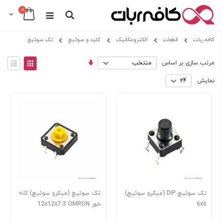
عدد
0
Cart
Search
Skip
کافه ربات
قطعات
الکترومکانیک
کلید و سوئیچ
تک سوئیچ
to
Content
مرتب
View
مرتب سازی بر اساس
سازی
as
توری
فهرس
صعودی
نمایش
تک سوئیچ DIP (میکرو سوئیچ)
تک سوئیچ (میکرو سوئیچ) کله
6x6
خور 12x12x7.3 OMRON