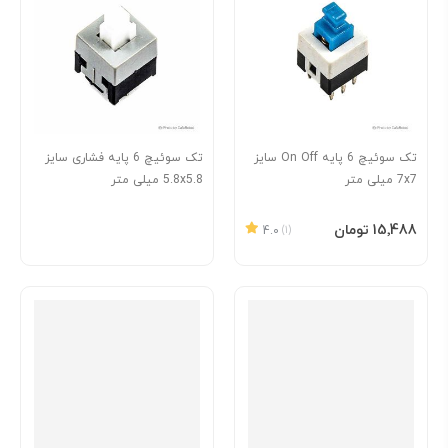
تک سوئیچ 6 پایه On Off سایز
تک سوئیچ 6 پایه فشاری سایز
7x7 میلی متر
5.8x5.8 میلی متر
افزودن به سبد
‎15٬488 تومان
4.0
(1)