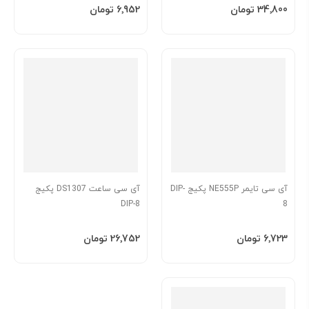
افزودن به سبد
افزودن به سبد
‎34٬800 تومان
‎6٬952 تومان
آی سی تایمر NE555P پکیج DIP-
آی سی ساعت DS1307 پکیج
DIP-8
8
افزودن به سبد
افزودن به سبد
‎6٬723 تومان
‎26٬752 تومان