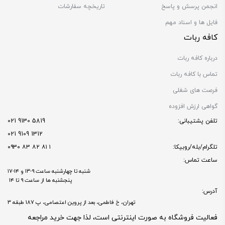
انجمن پرسش و پاسخ
تاریخچه سفارشات
فایل ها و اسناد مهم
کافه ربات
درباره کافه ربات
تماس با کافه ربات
فرصت های شغلی
گواهی ارزش افزوده
تلفن پشتیبانی:
5819 9130 021
1312 9109 021
تلگرام/بله/روبیکا:
۱ ۸۱ ۸۲ ۸۳ ۰۹۳۰
ساعت تماس:
شنبه تا چهارشنبه ساعت ۹-۱۳ و ۱۴-۱۷
پنجشنبه ها از ساعت ۹ تا ۱۴
آدرس:
تهران، خ فاطمی، بعد از پروین اعتصامی، پ 187 طبقه 3
فعالیت فروشگاه به صورت اینترنتی است، لذا جهت خرید مراجعه