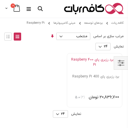
0
Cart
Search
Skip
کافه ربات
بردهای توسعه
مینی کامپیوترها
Raspberry Pi
to
Content
مرتب
View
مرتب سازی بر اساس
سازی
as
توری
فهرس
صعودی
نمایش
Shop
برد رزبری پای 400 Raspberry Pi
By
افزودن به سبد
‎20٬836٬700 تومان
5.0
(3)
نمایش