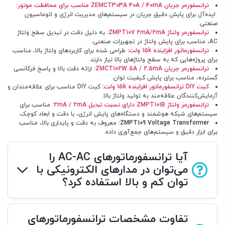
ترانسفورمر جریان
ZEMCT303A 40A / 40mA
مناسب برای محافظت موتور
:
ایده‌آل برای پایش دقیق جریان در سیستم‌های مدیریت انرژی و اتوماسیون
صنعتی.
ترانسفورمر ولتاژ
ZMPT107 2mA/2mA
:
به دلیل دقت در تبدیل سطح ولتاژ
AC، مناسب برای پایش ولتاژ در تجهیزات صنعتی.
ترانسفورماتور افزاینده 15
k
ولت
:
طراحی شده برای کاربردهای ولتاژ بالا، مناسب
برای پروژه‌هایی که به سطح ولتاژهای بالا نیاز دارند.
ترانسفورمر جریان
ZMCT102W 5A / 2.5mA
:
ارائه دقت بالا و پاسخ فرکانسی
گسترده، مناسب برای پایش کیفیت توان.
کیت
DIY
ترانسفورماتور افزاینده 15
k
ولت
:
کیت DIY مناسب برای علاقه‌مندان و
آزمایش‌کنندگان علاقه‌مند به تولید ولتاژ بالا.
ترانسفورمر ولتاژ
ZMPT101B
دارای نسبت تبدیل 2
mA / 2mA
:
مناسب برای
سیستم‌های شبکه هوشمند و دستگاه‌های پایش انرژی، با دقت و ابعاد کوچک.
ZMPT109 Voltage Transformer:
معروف به دقت و پایداری بالا، مناسب
برای ابزار دقیق و سیستم‌های جمع‌آوری داده.
آیا ترانسفورماتورهای AC-AC را
می‌توان در مدارهای الکترونیکی با
توان کم و بالا استفاده کرد؟
تفاوت مشخصات ترانسفورماتورهای