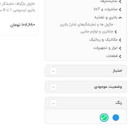
نمایشگرها
ماژول بارگراف نمایشگر م
مخابرات و IoT
باتری لیتیومی 1 تا 8 سل
باتری و تغذیه
افزودن به سبد
ماژول ها و نمایشگرهای شارژ باتری
‎108٬680 تومان
جاباتری و لوازم جانبی
مکانیک و رباتیک
ابزار و تجهیزات
قطعات
امتیاز
وضعیت موجودی
رنگ