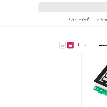
روبوکلاب
درخواست واردات
مرتب
View
سازی
as
توری
فهرست
صعودی