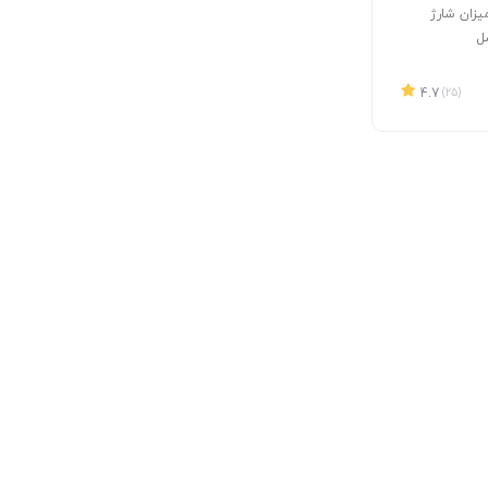
یزان شارژ
4.7
(25)