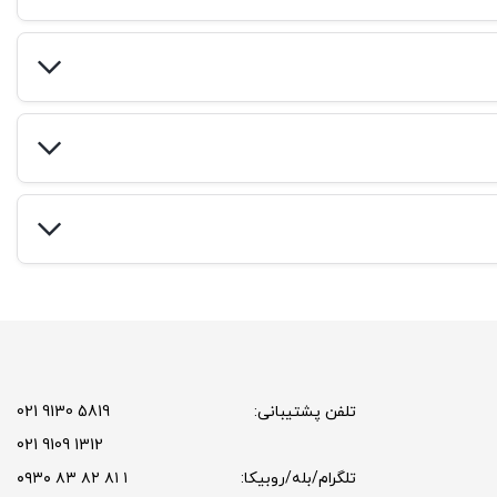
تلفن پشتیبانی:
5819 9130 021
1312 9109 021
تلگرام/بله/روبیکا:
۱ ۸۱ ۸۲ ۸۳ ۰۹۳۰