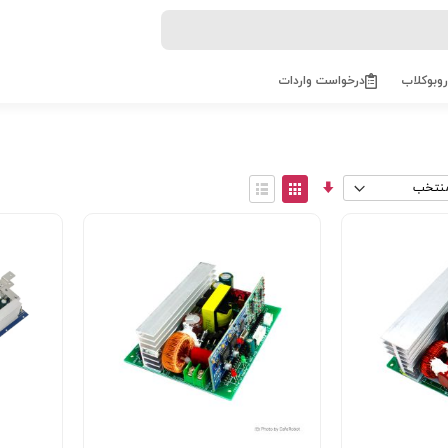
روبوکلاب
درخواست واردات
مرتب
View
سازی
as
توری
فهرست
صعودی