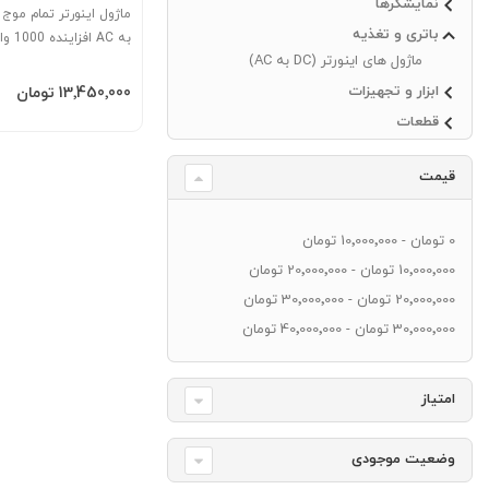
نمایشگرها
باتری و تغذیه
به AC افزاینده 1000 وات
ماژول های اینورتر (DC به AC)
افزودن به سبد
ابزار و تجهیزات
‎13٬450٬000 تومان
قطعات
قیمت
‎0 تومان
-
‎10٬000٬000 تومان
‎10٬000٬000 تومان
-
‎20٬000٬000 تومان
‎20٬000٬000 تومان
-
‎30٬000٬000 تومان
‎30٬000٬000 تومان
-
‎40٬000٬000 تومان
امتیاز
وضعیت موجودی