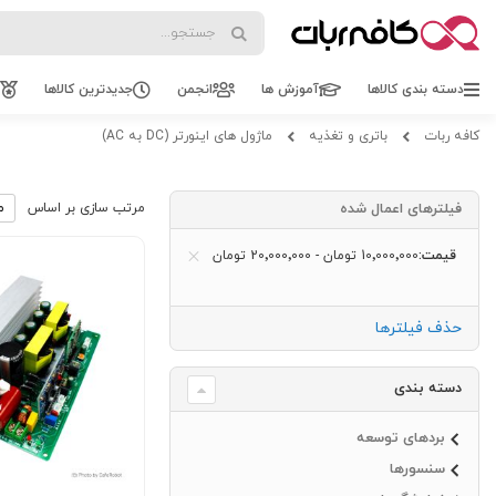
Search
Search
دسته بندی کالاها
آموزش ها
انجمن
جدیدترین کالاها
کافه ربات
باتری و تغذیه
ماژول های اینورتر (DC به AC)
فیلترهای اعمال شده
مرتب سازی بر اساس
قیمت
‎10٬000٬000 تومان
-
‎20٬000٬000 تومان
حذف فیلترها
دسته بندی
بردهای توسعه
سنسورها