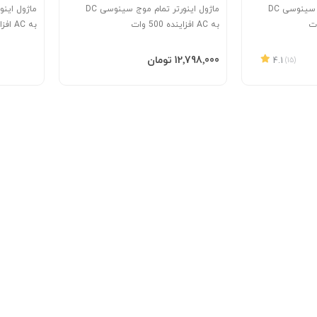
ماژول اینورتر تمام موج سینوسی DC
ماژول اینورتر تمام موج سینوسی DC
به AC افزاینده 500 وات
به AC افزاینده 6000 وات
افزودن به سبد
‎12٬798٬000 تومان
4.1
(15)