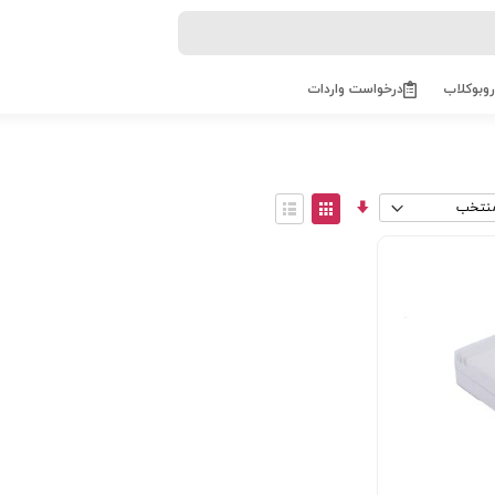
روبوکلاب
درخواست واردات
مرتب
View
سازی
as
توری
فهرست
صعودی