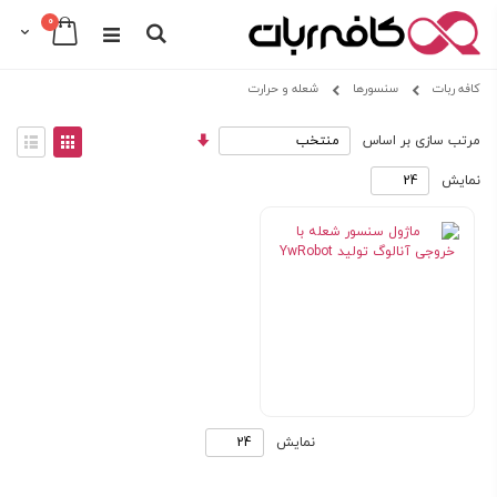
0
Cart
Search
Skip
کافه ربات
سنسورها
شعله و حرارت
to
Content
مرتب
View
مرتب سازی بر اساس
سازی
as
توری
فهرس
صعودی
نمایش
Shop
ماژول سنسور شعله با خروجی
By
آنالوگ تولید YwRobot
نمایش
سنسور شعله