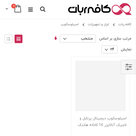
0
Cart
Search
Skip
کافه ربات
ابزار و تجهیزات
اسیلوسکوپ
to
Content
مرتب
View
مرتب سازی بر اساس
سازی
as
توری
فهرس
صعودی
نمایش
Shop
By
اسیلوسکوپ دیجیتال پرتابل و
لاجیک آنالایزر 16 کاناله هانتک
Hantek 6022BL