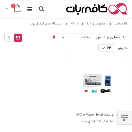
عدد
0
Cart
Search
Skip
کافه ربات
مخابرات و IoT
RFID
دستگاه های کنترل تردد
to
Content
مرتب
View
مرتب سازی بر اساس
سازی
as
توری
فهرس
صعودی
نمایش
کیت توسعه NFC e-Paper Eval
Kit با نمایشگر 7.5 اینچ برند
Shop
Waveshare