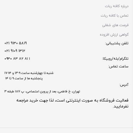
درباره کافه ربات
تماس با کافه ربات
فرصت های شغلی
گواهی ارزش افزوده
تلفن پشتیبانی:
5819 9130 021
1312 9109 021
تلگرام/بله/روبیکا:
۱ ۸۱ ۸۲ ۸۳ ۰۹۳۰
ساعت تماس:
شنبه تا چهارشنبه ساعت ۹-۱۳ و ۱۴-۱۷
پنجشنبه ها از ساعت ۹ تا ۱۴
آدرس:
تهران، خ فاطمی، بعد از پروین اعتصامی، پ 187 طبقه 3
فعالیت فروشگاه به صورت اینترنتی است، لذا جهت خرید مراجعه
نفرمایید.