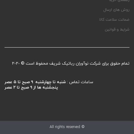
راهنمای خرید
روش های ارسال
ضمانت سلامت کالا
شرایط و قوانین
تمام حقوق برای شرکت نوآوران رباتیک شریف محفوظ است © ٢٠٢٠
ساعات تماس :
شنبه تا چهارشنبه ۹ صبح تا ۵ عصر
پنجشنبه ها از ۹ صبح تا ۲ عصر
© All rights reserved