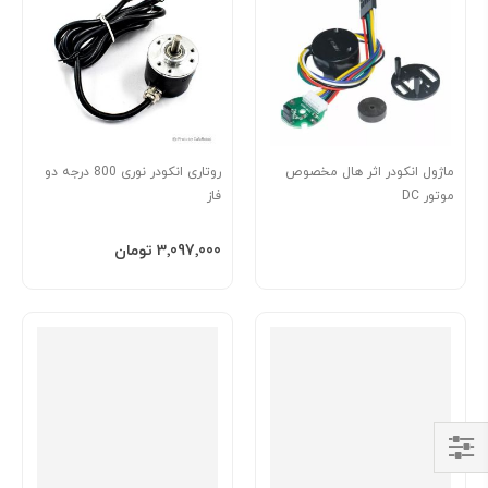
ماژول انکودر اثر هال مخصوص
روتاری انکودر نوری 800 درجه دو
موتور DC
فاز
افزودن به سبد
‎3٬097٬000 تومان
Shop