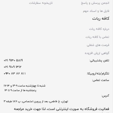
انجمن پرسش و پاسخ
تاریخچه سفارشات
فایل ها و اسناد مهم
کافه ربات
درباره کافه ربات
تماس با کافه ربات
فرصت های شغلی
گواهی ارزش افزوده
تلفن پشتیبانی:
5819 9130 021
1312 9109 021
تلگرام/بله/روبیکا:
۱ ۸۱ ۸۲ ۸۳ ۰۹۳۰
ساعت تماس:
شنبه تا چهارشنبه ساعت ۹-۱۳ و ۱۴-۱۷
پنجشنبه ها از ساعت ۹ تا ۱۴
آدرس:
تهران، خ فاطمی، بعد از پروین اعتصامی، پ 187 طبقه 3
فعالیت فروشگاه به صورت اینترنتی است، لذا جهت خرید مراجعه