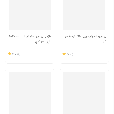
روتاری انکودر نوری 200 درجه دو
ماژول روتاری انکودر CJMCU-111
فاز
دارای سوئیچ
4.0
(2)
5.0
(3)