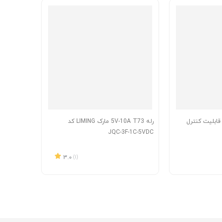
ای فای SONOFF با قابلیت کنترل
رله 5V-10A T73 مارک LIMING کد
JQC-3F-1C-5VDC
3.0
(1)