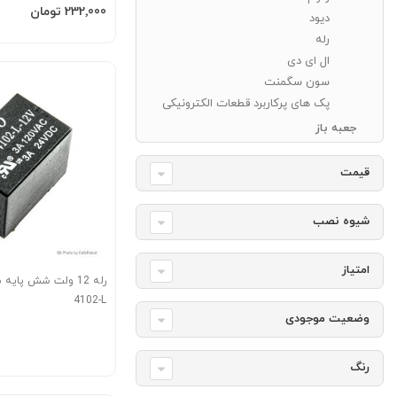
افزودن به سبد
‎232٬000 تومان
دیود
رله
ال ای دی
سون سگمنت
پک های پرکاربرد قطعات الکترونیکی
جعبه باز
قیمت
شیوه نصب
امتیاز
4102-L
وضعیت موجودی
رنگ