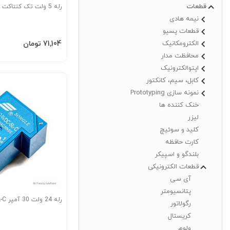
قطعات
رله 5 ولت تک کنتاکت 5VDC-JQC-3F
نیمه هادی
قطعات پسیو
افزودن به سبد
‎71٬104 تومان
الکترومکانیک
محافظت مدار
اپتوالکترونیک
کابل، سیم، کانکتور
نمونه سازی Prototyping
خنک کننده ها
لیزر
کلید و سوئیچ
کارت حافظه
بلندگو و اسپیکر
قطعات الکترونیکی
آی سی
پتانسیومتر
رله 24 ولت 30 آمپر SLA-24VDC-SL-C
رگولاتور
کریستال
ولوم