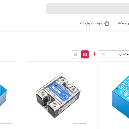
روبوکلاب
درخواست واردات
مرتب
View
سازی
as
توری
فهرست
صعودی