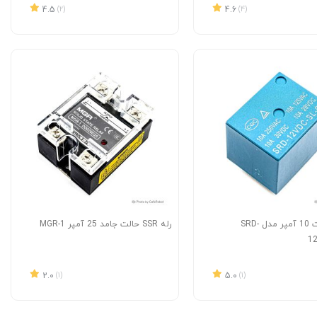
4.5
(2)
4.6
(4)
رله 12 ولت 10 آمپر مدل SRD-
رله SSR حالت جامد 25 آمپر MGR-1
12
2.0
(1)
5.0
(1)