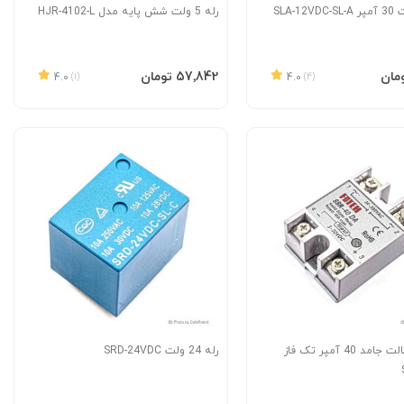
رله 5 ولت شش پایه مدل HJR-4102-L
به سبد
افزودن به سبد
‎57٬842 تومان
4.0
(1)
4.0
(4)
رله SSR حالت جامد 40 آمپر تک فاز
رله 24 ولت SRD-24VDC