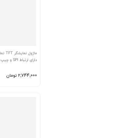
دارای ارتباط SPI و
ST7796S
افزودن به سبد
‎2٬744٬000 تومان