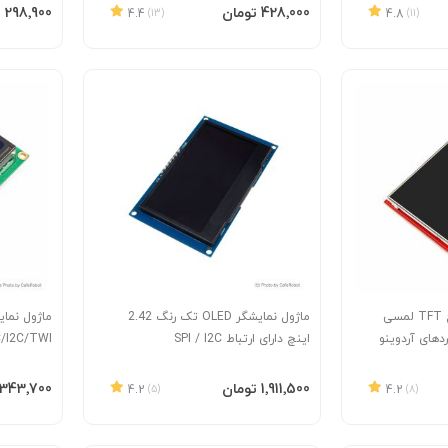
افزودن به سبد
افزودن 
‎428٬000 تومان
‎298٬900 تومان
4.4
(13)
4.8
(11)
ماژول نمایشگر 3.5 اینچ TFT لمسی
ماژول نمایشگر OLED تک رنگ 2.42
دهای آردوینو
اینچ دارای ارتباط SPI / I2C
C/I2C/TWI
افزودن به سبد
افزودن 
‎1٬911٬500 تومان
‎343٬700 تومان
4.2
(5)
4.2
(8)