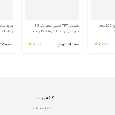
ماژول نمایشگر 0.96 اینچ LCD تمام
نمایشگر TFT لمسی تمام رنگ 3.5
اینچ دارای ارتباط Parallel/SPI و چیپ
ارتباط SPI و چیپ درایور SSD1325
درایور ILI9488 با کابل فلت 40 پین
Plug In
افزودن به سبد
افزودن 
‎1٬641٬000 تومان
‎3٬668٬000 توما
5.0
(2)
4.7
(3)
کافه ربات
درباره کافه ربات