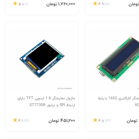
به سبد
افزودن به سبد
‎1٬760٬000 تومان
5.0
(1)
4.9
(16)
ماژول نمایشگر کاراکتری 1602 با رابط
ماژول نمایشگر 1.8 اینچی TFT دارای
II
ارتباط SPI و درایور ST7735R
به سبد
افزودن به سبد
‎451٬200 تومان
4.1
(14)
4.8
(23)