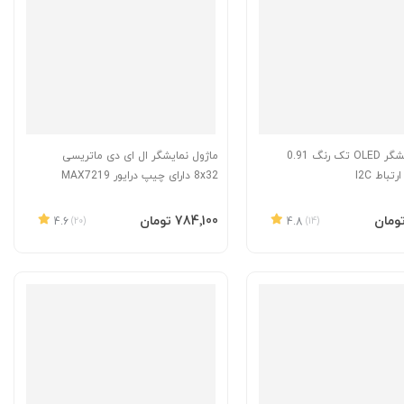
ماژول نمایشگر OLED تک رنگ 0.91
ماژول نمایشگر ال ای دی ماتریسی
تباط I2C
8x32 دارای چیپ درایور MAX7219
به سبد
افزودن به سبد
‎784٬100 تومان
4.6
(20)
4.8
(14)