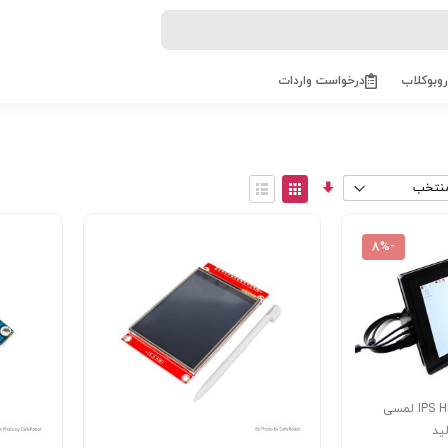
روبوکلاب
درخواست واردات
مرتب
View
سازی
as
توری
فهرست
صعودی
-8%
نمایشگر 10.1 اینچ IPS HDMI لمسی
تولید