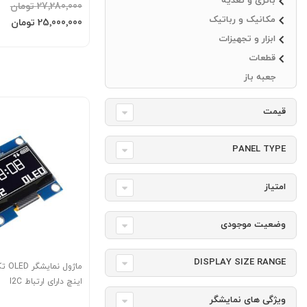
باتری و تغذیه
Waveshare
‎27٬280٬000 تومان
مکانیک و رباتیک
افزودن به سبد
قیمت
‎25٬000٬000 تومان
ویژه
ابزار و تجهیزات
قطعات
جعبه باز
قیمت
PANEL TYPE
امتیاز
وضعیت موجودی
DISPLAY SIZE RANGE
اینچ دارای ارتباط I2C
ویژگی های نمایشگر