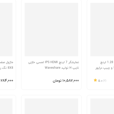
نمایشگر TFT تمام رنگ 1.28 اینچ
نمایشگر 7 اینچ IPS HDMI لمسی خازنی
دایره ای دارای ارتباط SPI و چیپ درایور
تایپ H تولید Waveshare
8X8 تگ
MAX7219
افزودن به سبد
افزودن 
‎10٬582٬000 تومان
‎284٬000 تومان
5.0
(2)