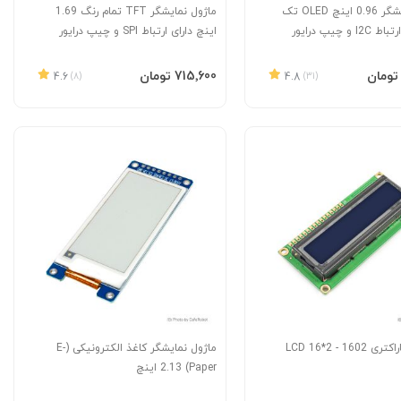
ماژول نمایشگر 0.96 اینچ OLED تک
ماژول نمایشگر TFT تمام رنگ 1.69
رنگ دارای ارتباط I2C و چیپ درایور
اینچ دارای ارتباط SPI و چیپ درایور
ST7789V
به سبد
افزودن به سبد
‎715٬600 تومان
4.6
(8)
4.8
(31)
16 - LCD 16*2
ماژول نمایشگر کاغذ الکترونیکی (E-
Paper) 2.13 اینچ