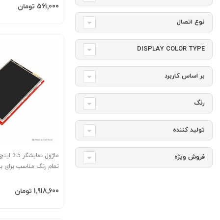
افزودن به سبد
‎561٬000 تومان
نوع اتصال
DISPLAY COLOR TYPE
بر اساس کاربرد
رنگ
تولید کننده
فروش ویژه
تمام رنگ مناسب برای بر
افزودن به سبد
‎1٬918٬600 تومان