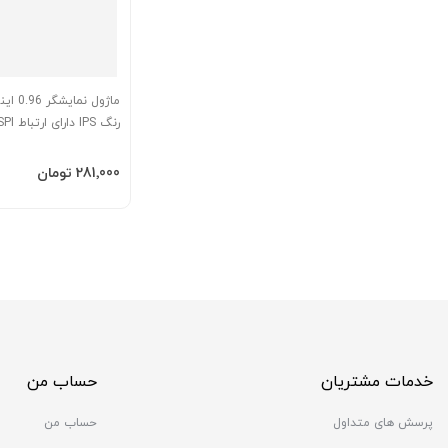
رنگ IPS دارای ارتباط SPI
افزودن به سبد
‎281٬000 تومان
خدمات مشتریان
حساب من
پرسش های متداول
حساب من