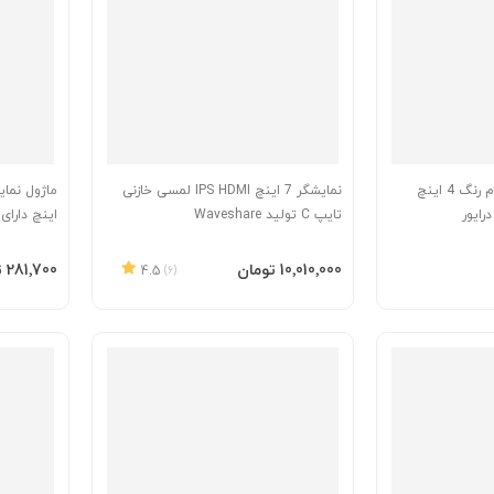
ماژول نمایشگر TFT تمام رنگ 4 اینچ
نمایشگر 7 اینچ IPS HDMI لمسی خازنی
 چیپ درایور
تایپ C تولید Waveshare
اینچ دارای ار
افزودن به سبد
افزودن 
‎10٬010٬000 تومان
‎281٬700 تومان
4.5
(6)