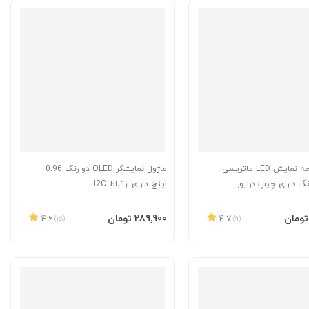
ماژول صفحه نمایش LED ماتریسی
ماژول نمایشگر OLED دو رنگ 0.96
 رنگ دارای چیپ درایور
اینچ دارای ارتباط I2C
به سبد
افزودن به سبد
‎289٬900 تومان
4.6
(15)
4.7
(9)