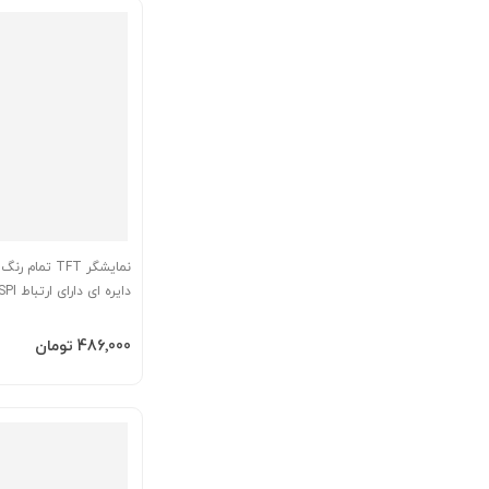
GC9A01 با کابل فلت 12 پین
افزودن به سبد
‎486٬000 تومان