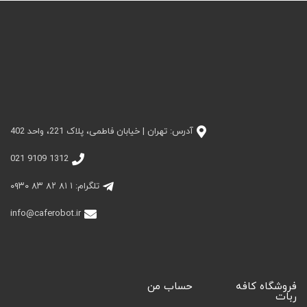
آدرس: تهران | خیابان فاطمی، پلاک 221، واحد 402
1312 9109 021
تلگرام: ۱ ۸۱ ۸۲ ۸۳ ۰۹۳۰
info@caferobot.ir
فروشگاه کافه
حساب من
ربات