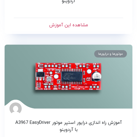
آردوینو
مشاهده این آموزش
موتورها و درایورها
آموزش راه اندازی درایور استپر موتور A3967 EasyDriver
با آردوینو