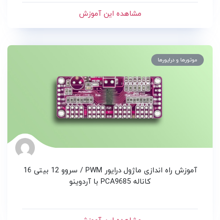
مشاهده این آموزش
موتورها و درایورها
آموزش راه اندازی ماژول درایور PWM / سروو 12 بیتی 16
کاناله PCA9685 با آردوینو