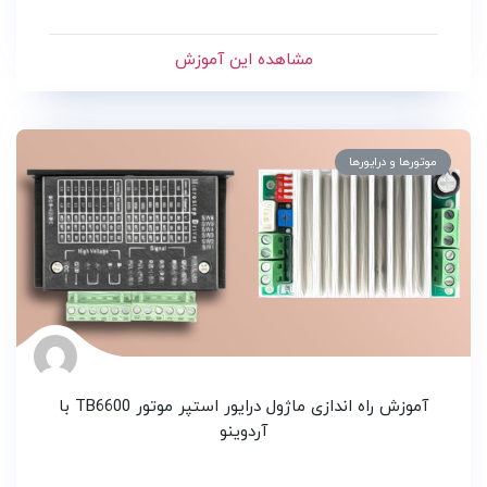
مشاهده این آموزش
موتورها و درایورها
آموزش راه اندازی ماژول درایور استپر موتور TB6600 با
آردوینو