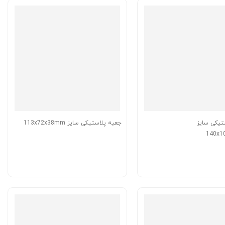
تیکی سایز
جعبه پلاستیکی سایز 113x72x38mm
140x1