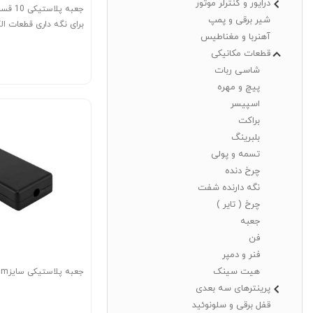
درایور و کنترلر موتور
جعبه پلا
شیر برقی و پمپ
برای نگه داری قطعات ال
آهنربا و مغناطیس
125X65X20 mm
قطعات مکانیکی
شاسی ربات
پیچ و مهره
اسپیسر
براکت
بلبرینگ
تسمه و پولی
چرخ دنده
نگه دارنده شفت
چرخ ( تایر )
جعبه
فن
فنر و دمپر
هیت سینک
جعبه پلاستیکی سایز60x36x17mm
پرینترهای سه بعدی
قفل برقی و سلونوئید