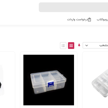
روبوکلاب
درخواست واردات
مرتب
View
سازی
as
توری
فهرست
صعودی