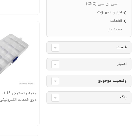
سی ان سی (CNC)
ابزار و تجهیزات
قطعات
جعبه باز
قیمت
امتیاز
وضعیت موجودی
جعبه پلا
رنگ
داری قطعات الکترونیکی 
170X95X20 mm