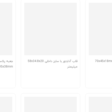
قاب آدابتور با سایز داخلی 58x34.8x20
جعبه پلاس
میلیمتر
05x38mm