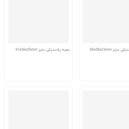
سایز 80x38x22mm
جعبه پلاستیکی سایز 61x36x25mm