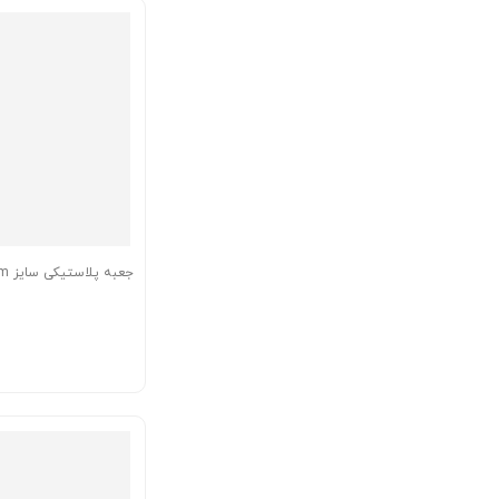
جعبه پلاستیکی سایز 70x45x18mm