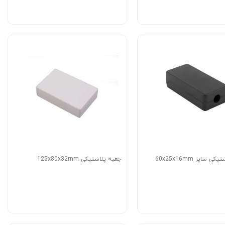
 سایز 60x25x16mm
جعبه پلاستیکی 125x80x32mm