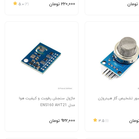
به سبد
افزودن به سبد
‎220٬000 تومان
5.0
(4)
ور تشخیص گاز هیدروژن
ماژول سنجش رطوبت و کیفیت هوا
مدل ENS160 AHT21
به سبد
افزودن به سبد
‎922٬000 تومان
3.5
(1)