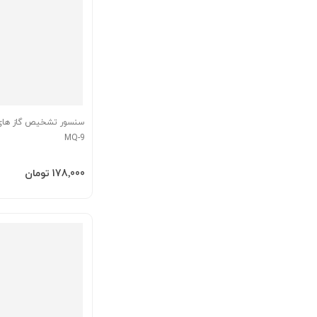
سنسور تشخیص گاز های 
MQ-9
افزودن به سبد
‎178٬000 تومان