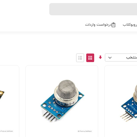
روبوکلاب
درخواست واردات
مرتب
View
سازی
as
توری
فهرست
صعودی