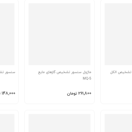
- تشخیص الکل
ماژول سنسور تشخیص گازهای مایع
سنسور تشخی
MQ-5
افزودن به سبد
افزودن 
‎261٬800 تومان
‎148٬000 تومان