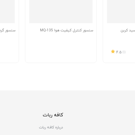
سید کربن
سنسور کنترل کیفیت هوا MQ-135
سنسور گرد و غ
4.5
(1)
کافه ربات
درباره کافه ربات