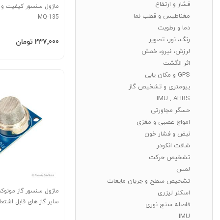
فشار و ارتفاع
ماژول سنسور کیفیت و آ
مغناطیس و قطب نما
MQ-135
دما و رطوبت
رنگ، نور، تصویر
افزودن به سبد
‎237٬000 تومان
لرزش، نیرو، خمش
اثر انگشت
GPS و مکان یابی
بیومتری و تشخیص گاز
IMU , AHRS
حسگر مجاورتی
امواج عصبی و مغزی
نبض و فشار خون
شافت انکودر
تشخیص حرکت
لمس
تشخیص سطح و جریان مایعات
ماژول سنسور گاز مونوک
اسکنر لیزری
سایر گاز های قابل اشتعال -9
فاصله سنج نوری
IMU