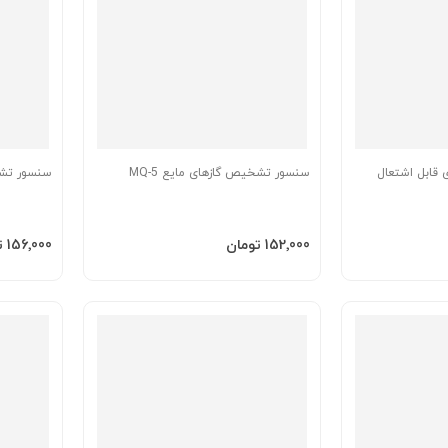
قابل اشتعال
سنسور تشخیص گازهای مایع MQ-5
سنسور تشخی
افزودن به سبد
افزودن 
‎152٬000 تومان
‎156٬000 تومان