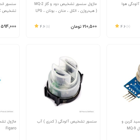
لودگی هوا
ماژول سنسور تشخیص دود و گاز MQ-2
( هیدروژن ، الکل ، متان ، بوتان ، LPG
و ... )
ENTDS01
افزودن به سبد
افزودن 
‎210٬500 تومان
‎594٬000 تومان
4.6
(5)
4.6
(6)
سید کربن و
سنسور تشخیص آلودگی ( کدری ) آب
MQ
Figaro