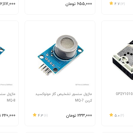
افزودن به سبد
افزودن 
‎655٬000 تومان
‎2٬117٬000 تومان
4.7
(12)
ماژول سنسور تشخیص گاز مونوکسید
ماژول سنس
کربن MQ-7
MQ-8
افزودن به سبد
افزودن 
‎233٬000 تومان
‎220٬000 تومان
4.3
(6)
5.0
(2)