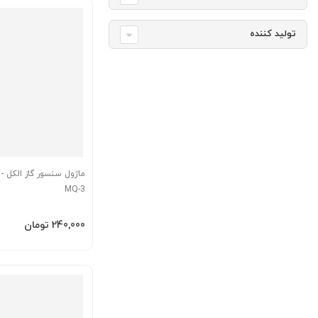
تولید کننده
ماژول سنسور گاز الکل 
MQ-3
افزودن به سبد
‎240٬000 تومان