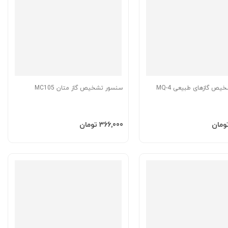
ص گازهای طبیعی MQ-4
سنسور تشخیص گاز متان MC105
به سبد
افزودن به سبد
‎366٬000 تومان