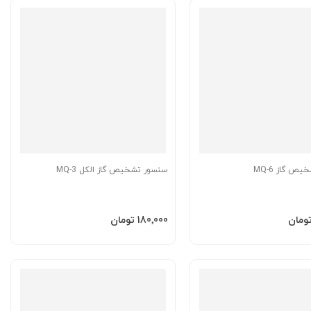
ص گاز MQ-6
سنسور تشخیص گاز الکل MQ-3
به سبد
افزودن به سبد
‎180٬000 تومان