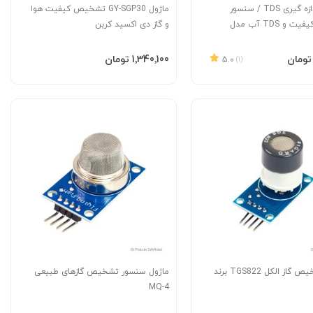
سنسور اندازه گیری TDS / سنسور
ماژول GY-SGP30 تشخیص کیفیت هوا
تشخیص کیفیت و TDS آب مدل
و گاز دی اکسید کربن
CQRS
به سبد
افزودن به سبد
‎1٬340٬100 تومان
5.0
(1)
ماژول تشخیص گاز الکل TGS822 برند
ماژول سنسور تشخیص گازهای طبیعی
MQ-4