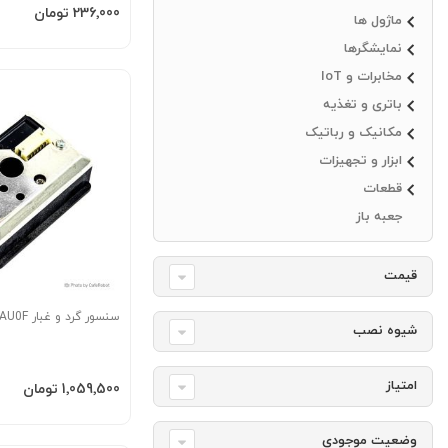
افزودن به سبد
‎236٬000 تومان
ماژول ها
نمایشگرها
مخابرات و IoT
باتری و تغذیه
مکانیک و رباتیک
ابزار و تجهیزات
قطعات
جعبه باز
قیمت
سنسور گرد و غبار GP2Y1010AU0F
شیوه نصب
امتیاز
افزودن به سبد
‎1٬059٬500 تومان
وضعیت موجودی