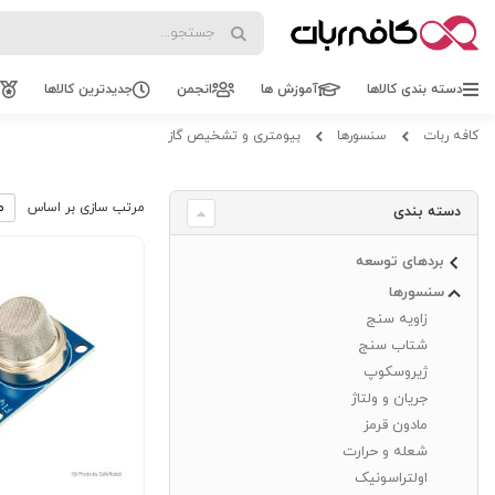
Search
Search
دسته بندی کالاها
آموزش ها
انجمن
جدیدترین کالاها
کافه ربات
سنسورها
بیومتری و تشخیص گاز
مرتب سازی بر اساس
دسته بندی
بردهای توسعه
سنسورها
زاویه سنج
شتاب سنج
ژیروسکوپ
جریان و ولتاژ
مادون قرمز
شعله و حرارت
اولتراسونیک