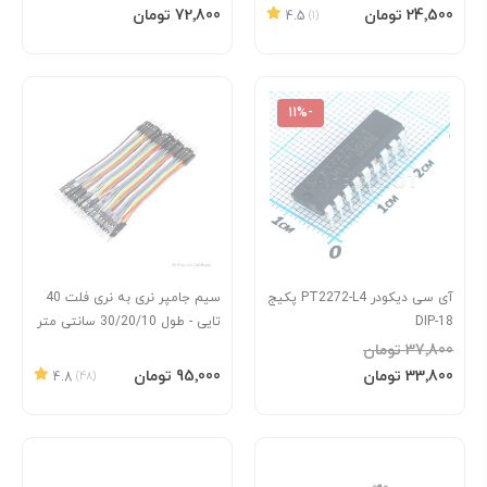
افزودن به سبد
افزودن به سبد
قیمت
قیمت
‎24٬500 تومان
‎72٬800 تومان
4.5
(1)
ویژه
ویژه
-11%
آی سی دیکودر PT2272-L4 پکیج
سیم جامپر نری به نری فلت 40
DIP-18
تایی - طول 30/20/10 سانتی متر
‎37٬800 تومان
افزودن به سبد
افزودن به سبد
قیمت
‎33٬800 تومان
‎95٬000 تومان
4.8
(48)
ویژه