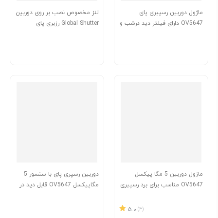
ماژول دوربین رسپبری پای
لنز مخصوص نصب بر روی دوربین
OV5647 دارای فیلتر دید درشب و
Global Shutter رزبری پای
لنز Telephoto
16میلی متری
ماژول دوربین 5 مگا پیکسل
دوربین رسپری پای با سنسور 5
OV5647 مناسب برای برد رسپبری
مگاپیکسل OV5647 قابل دید در
پای ساخت Waveshare
شب
5.0
(4)