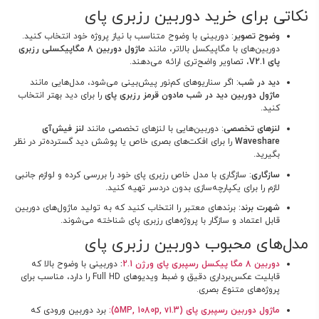
نکاتی برای خرید دوربین رزبری پای
وضوح تصویر
: دوربینی با وضوح متناسب با نیاز پروژه خود انتخاب کنید.
دوربین‌های با مگاپیکسل بالاتر، مانند
ماژول دوربین 8 مگاپیکسلی رزبری
پای
V2.1
، تصاویر واضح‌تری ارائه می‌دهند.
دید در شب
: اگر سناریوهای کم‌نور پیش‌بینی می‌شود، مدل‌هایی مانند
ماژول دوربین دید در شب مادون قرمز رزبری پای
را برای دید بهتر انتخاب
کنید.
لنزهای تخصصی
: دوربین‌هایی با لنزهای تخصصی مانند
لنز فیش‌آی
Waveshare
را برای افکت‌های بصری خاص یا پوشش دید گسترده‌تر در نظر
بگیرید.
سازگاری
: سازگاری با مدل خاص رزبری پای خود را بررسی کرده و لوازم جانبی
لازم را برای یکپارچه‌سازی بدون دردسر تهیه کنید.
شهرت برند
: برندهای معتبر را انتخاب کنید که به تولید ماژول‌های دوربین
قابل اعتماد و سازگار با پروژه‌های رزبری پای شناخته می‌شوند.
مدل‌های محبوب دوربین رزبری پای
دوربین 8 مگا پیکسل رسپبری پای ورژن 2.1
:
دوربینی با وضوح بالا که
قابلیت عکس‌برداری دقیق و ضبط ویدیوهای Full HD را دارد، مناسب برای
پروژه‌های متنوع بصری.
ماژول دوربین رسپبری پای (5
MP, 1080p, v1.3
):
برد دوربین ورودی که