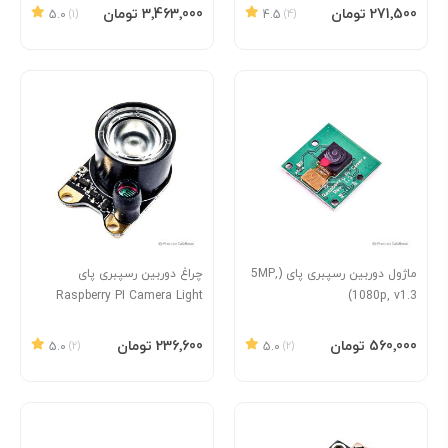
افزودن به سبد
افزودن به سبد
‎271٬500 تومان
‎3٬463٬000 تومان
5.0
(1)
4.5
(4)
ماژول دوربین رسپبری پای (5MP,
چراغ دوربین رسپبری پای
Raspberry PI Camera Light
1080p, v1.3)
افزودن به سبد
افزودن به سبد
‎560٬000 تومان
‎236٬600 تومان
5.0
(2)
5.0
(2)