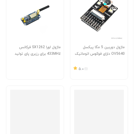
ماژول دوربین 5 مگا پیکسل
ماژول لورا SX1262 فرکانس
OV5640 دارای فوکوس اتوماتیک
433MHz برای رزبری پای تولید
و فلش ساخت Waveshare
Waveshare
5.0
(1)