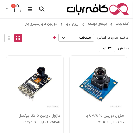
0
Cart
Search
Skip
کافه ربات
بردهای توسعه
رزبری پای
دوربین های رسپبری پای
to
Content
مرتب
View
مرتب سازی بر اساس
سازی
as
توری
فهرس
صعودی
نمایش
ماژول دوربین OV7670 با
ماژول دوربین 5 مگا پیکسل
پشتیبانی از VGA
OV5640 دارای لنز Fisheye
ساخت Waveshare