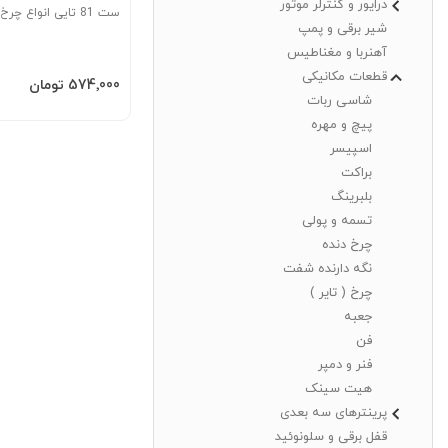
درایور و کنترلر موتور
ست 81 تایی انواع چرخ دنده
شیر برقی و پمپ
آهنربا و مغناطیس
قطعات مکانیکی
افزودن به سبد
‎574٬000 تومان
شاسی ربات
پیچ و مهره
اسپیسر
براکت
بلبرینگ
تسمه و پولی
چرخ دنده
نگه دارنده شفت
چرخ ( تایر )
جعبه
فن
فنر و دمپر
هیت سینک
پرینترهای سه بعدی
قفل برقی و سلونوئید