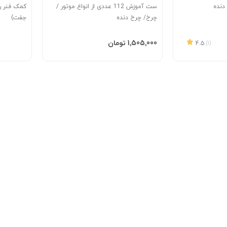
ست آموزش 112 عددی از انواع موتور /
چرخ/ چرخ دنده
جفت)
افزودن به سبد
‎1٬505٬000 تومان
4.5
(1)