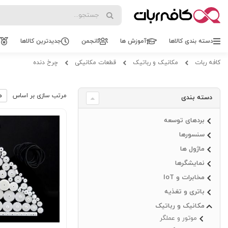
Search
Search
دسته بندی کالاها
آموزش ها
انجمن
جدیدترین کالاها
کافه ربات
مکانیک و رباتیک
قطعات مکانیکی
چرخ دنده
مرتب سازی بر اساس
دسته بندی
بردهای توسعه
سنسورها
ماژول ها
نمایشگرها
مخابرات و IoT
باتری و تغذیه
مکانیک و رباتیک
موتور و عملگر