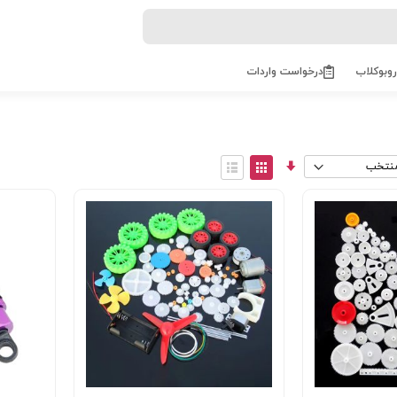
روبوکلاب
درخواست واردات
مرتب
View
سازی
as
توری
فهرست
صعودی