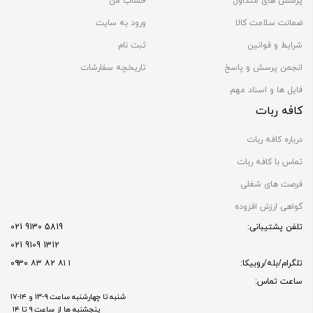
پرسش های متداول
حساب من
ضمانت سلامت کالا
ورود به سایت
شرایط و قوانین
ثبت نام
انجمن پرسش و پاسخ
تاریخچه سفارشات
فایل ها و اسناد مهم
کافه ربات
درباره کافه ربات
تماس با کافه ربات
فرصت های شغلی
گواهی ارزش افزوده
تلفن پشتیبانی:
5819 9130 021
1312 9109 021
تلگرام/بله/روبیکا:
۱ ۸۱ ۸۲ ۸۳ ۰۹۳۰
ساعت تماس:
شنبه تا چهارشنبه ساعت ۹-۱۳ و ۱۴-۱۷
پنجشنبه ها از ساعت ۹ تا ۱۴