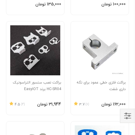
افزودن به سبد
افزودن به سبد
‎100٬000 تومان
‎135٬000 تومان
براکت فلزی خطی عمود برای نگه
براکت نصب سنسور التراسونیک
داری شفت
HC-SR04 برند EasyIOT
افزودن به سبد
افزودن به سبد
‎162٬000 تومان
‎31٬944 تومان
4.5
(4)
3.7
(6)
Shop
By