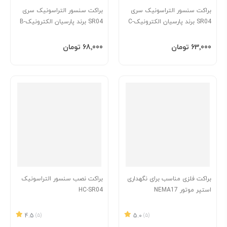
براکت سنسور التراسونیک سری
براکت سنسور التراسونیک سری
SR04 برند پارسیان الکترونیک-C
SR04 برند پارسیان الکترونیک-B
افزودن به سبد
افزودن به سبد
‎63٬000 تومان
‎68٬000 تومان
براکت فلزی مناسب برای نگهداری
براکت نصب سنسور التراسونیک
استپر موتور NEMA17
HC-SR04
4.5
(5)
5.0
(5)