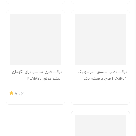
براکت نصب سنسور التراسونیک
براکت فلزی مناسب برای نگهداری
HC-SR04 طرح برجسته برند
استپر موتور NEMA23
EasyIOT
5.0
(2)