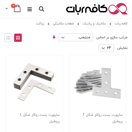
0
Cart
Search
Skip
کافه ربات
مکانیک و رباتیک
قطعات مکانیکی
براکت
to
Content
مرتب
View
مرتب سازی بر اساس
سازی
as
توری
فهرس
صعودی
نمایش
ساپورت بست روکار شکل T
ساپورت بست روکار شکل L
پروفیل
پروفیل