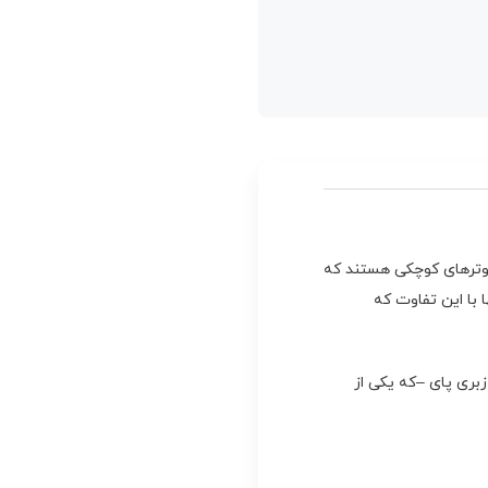
ها (Mini PC) آشنا هستید؟ آنها کامپیوترهای کوچکی هستند که
 با این تفاوت که
بری پای –که یکی از