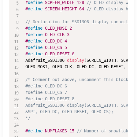
#
define
SCREEN_WIDTH 
128
// OLED display widt
#
define
SCREEN_HEIGHT 
64
// OLED display heig
// Declaration for SSD1306 display connected 
#
define
OLED_MOSI 
2
#
define
OLED_CLK 
3
#
define
OLED_DC 
4
#
define
OLED_CS 
5
#
define
OLED_RESET 
6
Adafruit_SSD1306 
display
(
SCREEN_WIDTH
,
 SCREEN
OLED_MOSI
,
 OLED_CLK
,
 OLED_DC
,
 OLED_RESET
,
 OLE
/* Comment out above, uncomment this block to 
#define OLED_DC 6

#define OLED_CS 7

#define OLED_RESET 8

Adafruit_SSD1306 display(SCREEN_WIDTH, SCREEN_
&SPI, OLED_DC, OLED_RESET, OLED_CS);

*/
#
define
NUMFLAKES 
15
// Number of snowflakes 