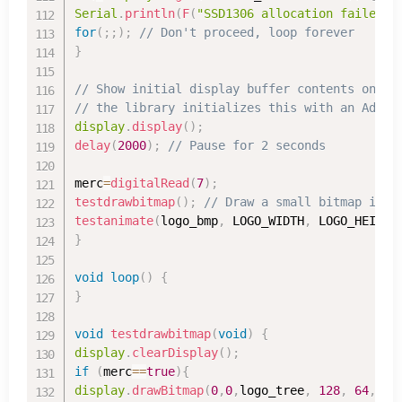
Serial
.
println
(
F
(
"SSD1306 allocation failed"
)
for
(
;
;
)
;
// Don't proceed, loop forever
}
// Show initial display buffer contents on th
// the library initializes this with an Adafr
display
.
display
(
)
;
delay
(
2000
)
;
// Pause for 2 seconds
merc
=
digitalRead
(
7
)
;
testdrawbitmap
(
)
;
// Draw a small bitmap imag
testanimate
(
logo_bmp
,
 LOGO_WIDTH
,
 LOGO_HEIGHT
}
void
loop
(
)
{
}
void
testdrawbitmap
(
void
)
{
display
.
clearDisplay
(
)
;
if
(
merc
==
true
)
{
display
.
drawBitmap
(
0
,
0
,
logo_tree
,
128
,
64
,
1
)