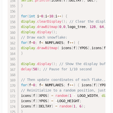
Serial
.
println
(
icons
[
f
]
[
DELTAY
]
,
 DEC
)
;
}
for
(
int
 i
=
0
;
i
<
10
;
i
++
)
{
display
.
clearDisplay
(
)
;
// Clear the display 
display
.
drawBitmap
(
0
,
0
,
logo_tree
,
128
,
64
,
1
)
display
.
display
(
)
;
// Draw each snowflake:
for
(
f
=
0
;
 f
<
 NUMFLAKES
;
 f
++
)
{
display
.
drawBitmap
(
 icons
[
f
]
[
YPOS
]
,
icons
[
f
]
[
X
}
display
.
display
(
)
;
// Show the display buffer
delay
(
50
)
;
// Pause for 1/10 second
// Then update coordinates of each flake...
for
(
f
=
0
;
 f
<
 NUMFLAKES
;
 f
++
)
{
 icons
[
f
]
[
YPOS
]
// Reinitialize to a random position, just of
icons
[
f
]
[
XPOS
]
=
random
(
1
-
 LOGO_WIDTH
,
displ
icons
[
f
]
[
YPOS
]
=
-
LOGO_HEIGHT
;
icons
[
f
]
[
DELTAY
]
=
random
(
1
,
6
)
;
}