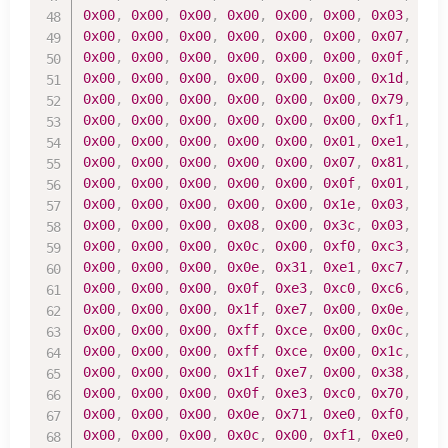
0x00
,
0x00
,
0x00
,
0x00
,
0x00
,
0x00
,
0x03
,
0xf
0x00
,
0x00
,
0x00
,
0x00
,
0x00
,
0x00
,
0x07
,
0xf
0x00
,
0x00
,
0x00
,
0x00
,
0x00
,
0x00
,
0x0f
,
0xf
0x00
,
0x00
,
0x00
,
0x00
,
0x00
,
0x00
,
0x1d
,
0xf
0x00
,
0x00
,
0x00
,
0x00
,
0x00
,
0x00
,
0x79
,
0xd
0x00
,
0x00
,
0x00
,
0x00
,
0x00
,
0x00
,
0xf1
,
0x9
0x00
,
0x00
,
0x00
,
0x00
,
0x00
,
0x01
,
0xe1
,
0x9
0x00
,
0x00
,
0x00
,
0x00
,
0x00
,
0x07
,
0x81
,
0x9
0x00
,
0x00
,
0x00
,
0x00
,
0x00
,
0x0f
,
0x01
,
0x8
0x00
,
0x00
,
0x00
,
0x00
,
0x00
,
0x1e
,
0x03
,
0x8
0x00
,
0x00
,
0x00
,
0x08
,
0x00
,
0x3c
,
0x03
,
0x0
0x00
,
0x00
,
0x00
,
0x0c
,
0x00
,
0xf0
,
0xc3
,
0x0
0x00
,
0x00
,
0x00
,
0x0e
,
0x31
,
0xe1
,
0xc7
,
0x0
0x00
,
0x00
,
0x00
,
0x0f
,
0xe3
,
0xc0
,
0xc6
,
0x0
0x00
,
0x00
,
0x00
,
0x1f
,
0xe7
,
0x00
,
0x0e
,
0x0
0x00
,
0x00
,
0x00
,
0xff
,
0xce
,
0x00
,
0x0c
,
0x0
0x00
,
0x00
,
0x00
,
0xff
,
0xce
,
0x00
,
0x1c
,
0x0
0x00
,
0x00
,
0x00
,
0x1f
,
0xe7
,
0x00
,
0x38
,
0x0
0x00
,
0x00
,
0x00
,
0x0f
,
0xe3
,
0xc0
,
0x70
,
0x0
0x00
,
0x00
,
0x00
,
0x0e
,
0x71
,
0xe0
,
0xf0
,
0x0
0x00
,
0x00
,
0x00
,
0x0c
,
0x00
,
0xf1
,
0xe0
,
0x0