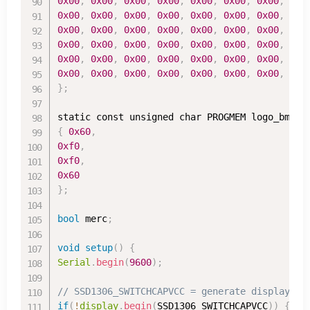
0x00
,
0x00
,
0x00
,
0x00
,
0x00
,
0x00
,
0x00
,
0x0
0x00
,
0x00
,
0x00
,
0x00
,
0x00
,
0x00
,
0x00
,
0x0
0x00
,
0x00
,
0x00
,
0x00
,
0x00
,
0x00
,
0x00
,
0x0
0x00
,
0x00
,
0x00
,
0x00
,
0x00
,
0x00
,
0x00
,
0x0
0x00
,
0x00
,
0x00
,
0x00
,
0x00
,
0x00
,
0x00
,
0x0
0x00
,
0x00
,
0x00
,
0x00
,
0x00
,
0x00
,
0x00
,
0x0
}
;
static const unsigned char PROGMEM logo_bmp
[
]
{
0x60
,
0xf0
,
0xf0
,
0x60
}
;
bool
 merc
;
void
setup
(
)
{
Serial
.
begin
(
9600
)
;
// SSD1306_SWITCHCAPVCC = generate display vo
if
(
!
display
.
begin
(
SSD1306_SWITCHCAPVCC
)
)
{