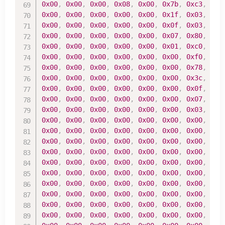
0x00
,
0x00
,
0x00
,
0x08
,
0x00
,
0x7b
,
0xc3
,
0x8
0x00
,
0x00
,
0x00
,
0x00
,
0x00
,
0x1f
,
0x03
,
0x8
0x00
,
0x00
,
0x00
,
0x00
,
0x00
,
0x0f
,
0x03
,
0x8
0x00
,
0x00
,
0x00
,
0x00
,
0x00
,
0x07
,
0x80
,
0x1
0x00
,
0x00
,
0x00
,
0x00
,
0x00
,
0x01
,
0xc0
,
0x1
0x00
,
0x00
,
0x00
,
0x00
,
0x00
,
0x00
,
0xf0
,
0x1
0x00
,
0x00
,
0x00
,
0x00
,
0x00
,
0x00
,
0x78
,
0x1
0x00
,
0x00
,
0x00
,
0x00
,
0x00
,
0x00
,
0x3c
,
0x3
0x00
,
0x00
,
0x00
,
0x00
,
0x00
,
0x00
,
0x0f
,
0x3
0x00
,
0x00
,
0x00
,
0x00
,
0x00
,
0x00
,
0x07
,
0xb
0x00
,
0x00
,
0x00
,
0x00
,
0x00
,
0x00
,
0x03
,
0xf
0x00
,
0x00
,
0x00
,
0x00
,
0x00
,
0x00
,
0x00
,
0xe
0x00
,
0x00
,
0x00
,
0x00
,
0x00
,
0x00
,
0x00
,
0x0
0x00
,
0x00
,
0x00
,
0x00
,
0x00
,
0x00
,
0x00
,
0x0
0x00
,
0x00
,
0x00
,
0x00
,
0x00
,
0x00
,
0x00
,
0x0
0x00
,
0x00
,
0x00
,
0x00
,
0x00
,
0x00
,
0x00
,
0x0
0x00
,
0x00
,
0x00
,
0x00
,
0x00
,
0x00
,
0x00
,
0x0
0x00
,
0x00
,
0x00
,
0x00
,
0x00
,
0x00
,
0x00
,
0x0
0x00
,
0x00
,
0x00
,
0x00
,
0x00
,
0x00
,
0x00
,
0x0
0x00
,
0x00
,
0x00
,
0x00
,
0x00
,
0x00
,
0x00
,
0x0
0x00
,
0x00
,
0x00
,
0x00
,
0x00
,
0x00
,
0x00
,
0x0