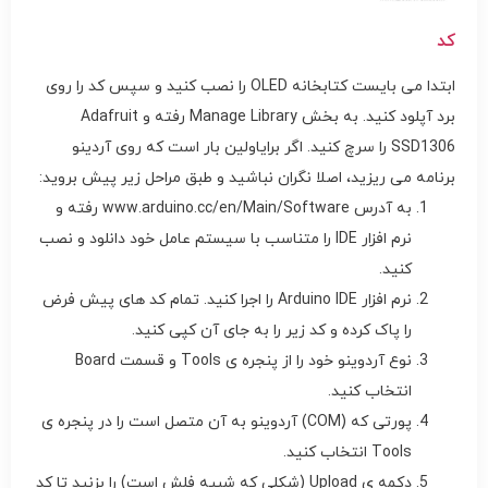
کد
ابتدا می بایست کتابخانه OLED را نصب کنید و سپس کد را روی
برد آپلود کنید. به بخش Manage Library رفته و Adafruit
SSD1306 را سرچ کنید. اگر برایاولین بار است که روی آردینو
برنامه می ریزید، اصلا نگران نباشید و طبق مراحل زیر پیش بروید:
به آدرس www.arduino.cc/en/Main/Software رفته و
نرم افزار IDE را متناسب با سیستم عامل خود دانلود و نصب
کنید.
نرم افزار Arduino IDE را اجرا کنید. تمام کد های پیش فرض
را پاک کرده و کد زیر را به جای آن کپی کنید.
نوع آردوینو خود را از پنجره ی Tools و قسمت Board
انتخاب کنید.
پورتی که (COM) آردوینو به آن متصل است را در پنجره ی
Tools انتخاب کنید.
دکمه ی Upload (شکلی که شبیه فلش است) را بزنید تا کد