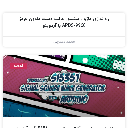
راه‌اندازی ماژول سنسور حالت دست مادون قرمز
APDS-9960 با آردوینو
محمد دمیرچی
آردوینو