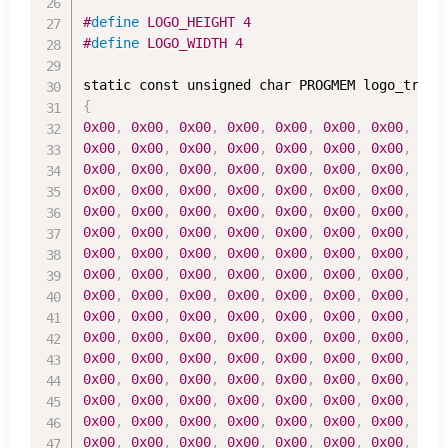
#
define
LOGO_HEIGHT 
4
#
define
LOGO_WIDTH 
4
static const unsigned char PROGMEM logo_tree
[
{
0x00
,
0x00
,
0x00
,
0x00
,
0x00
,
0x00
,
0x00
,
0x0
0x00
,
0x00
,
0x00
,
0x00
,
0x00
,
0x00
,
0x00
,
0x0
0x00
,
0x00
,
0x00
,
0x00
,
0x00
,
0x00
,
0x00
,
0x0
0x00
,
0x00
,
0x00
,
0x00
,
0x00
,
0x00
,
0x00
,
0x0
0x00
,
0x00
,
0x00
,
0x00
,
0x00
,
0x00
,
0x00
,
0x0
0x00
,
0x00
,
0x00
,
0x00
,
0x00
,
0x00
,
0x00
,
0x0
0x00
,
0x00
,
0x00
,
0x00
,
0x00
,
0x00
,
0x00
,
0x0
0x00
,
0x00
,
0x00
,
0x00
,
0x00
,
0x00
,
0x00
,
0x0
0x00
,
0x00
,
0x00
,
0x00
,
0x00
,
0x00
,
0x00
,
0x0
0x00
,
0x00
,
0x00
,
0x00
,
0x00
,
0x00
,
0x00
,
0x0
0x00
,
0x00
,
0x00
,
0x00
,
0x00
,
0x00
,
0x00
,
0x0
0x00
,
0x00
,
0x00
,
0x00
,
0x00
,
0x00
,
0x00
,
0x0
0x00
,
0x00
,
0x00
,
0x00
,
0x00
,
0x00
,
0x00
,
0x0
0x00
,
0x00
,
0x00
,
0x00
,
0x00
,
0x00
,
0x00
,
0x0
0x00
,
0x00
,
0x00
,
0x00
,
0x00
,
0x00
,
0x00
,
0x0
0x00
,
0x00
,
0x00
,
0x00
,
0x00
,
0x00
,
0x00
,
0xe