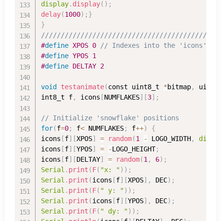
display
.
display
(
)
;
delay
(
1000
)
;
}
}
/////////////////////////////////////////////
#
define
XPOS 
0
// Indexes into the 'icons' ar
#
define
YPOS 
1
#
define
DELTAY 
2
void
testanimate
(
const uint8_t 
*
bitmap
,
 uint8
int8_t f
,
 icons
[
NUMFLAKES
]
[
3
]
;
// Initialize 'snowflake' positions
for
(
f
=
0
;
 f
<
 NUMFLAKES
;
 f
++
)
{
icons
[
f
]
[
XPOS
]
=
random
(
1
-
 LOGO_WIDTH
,
displ
icons
[
f
]
[
YPOS
]
=
-
LOGO_HEIGHT
;
icons
[
f
]
[
DELTAY
]
=
random
(
1
,
6
)
;
Serial
.
print
(
F
(
"x: "
)
)
;
Serial
.
print
(
icons
[
f
]
[
XPOS
]
,
 DEC
)
;
Serial
.
print
(
F
(
" y: "
)
)
;
Serial
.
print
(
icons
[
f
]
[
YPOS
]
,
 DEC
)
;
Serial
.
print
(
F
(
" dy: "
)
)
;