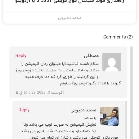
راه‌اندازی مولد سیگنال موج مربعی SI5351 با آردوینو
محمد دمیرچی
Comments (2)
مصطفی
Reply
سلام.خسته نباشید.آیا میتوان زمان انیمیشن را
بیشتر و به ۲ ساعت و ۲۰ ساعت ارتقا داد؟چطوری؟
و این گردنبند را طوری کرد که دما طرف هدیه
گیرنده را اندازه بگیرد؟چطوری؟ممنونم
آگوست 3, 2023 at 5:38 ق.ظ
محمد دمیرچی
Reply
با سلام
نمایش انیمیشن به صورت لوپ می باشد وتا
ابد ادامه دارد و محدودیت شما باتری می باشد
چون باتری کوچکی می باشد و شارژ آن تمام می شود.