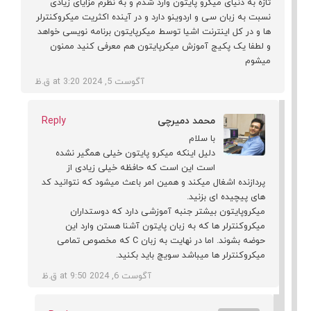
تازه به دنیای میکرو پایتون وارد شدم و به نظرم مزایای زیادی
نسبت به زبان سی و اردوینو دارد و در آینده اکثریت میکروکنترلر
ها و در کل اینترنت اشیا توسط میکرپایتون برنامه نویسی خواهد
و لطفا یک پکیج آموزش میکرپایتون هم معرفی کنید ممنون
میشوم
آگوست 5, 2024 at 3:20 ق.ظ
محمد دمیرچی
Reply
با سلام
دلیل اینکه میکرو پایتون خیلی همگیر نشده
است این است که حافظه خیلی زیادی از
پردازنده اشغال میکند و همین امر باعث میشود که نتوانید کد
های پیچیده ای بزنید.
میکروپایتون بیشتر جنبه آموزشی دارد که دوستداران
میکروکنترلر ها که به زبان پایتون آشنا هستن وارد این
حوضه بشوند. اما در نهایت به زبان C که مخصوص تمامی
میکروکنترلر ها میباشد سویچ باید بکنید.
آگوست 6, 2024 at 9:50 ق.ظ