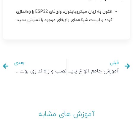
اکنون به زبان میکروپایتون، وای‌فای ESP32 را راه‌اندازی
کرده و لیست شبکه‌های وای‌فای موجود را نمایش دهید.
قبلی
بعدی
آموزش جامع انواع پایه های میکروکنترلر ESP32: از کدام پایه های ESP32 استفاده کنیم؟
نصب و راه‌اندازی بوت لودر آردوینو روی میکروکنترلرهای AVR
آموزش های مشابه