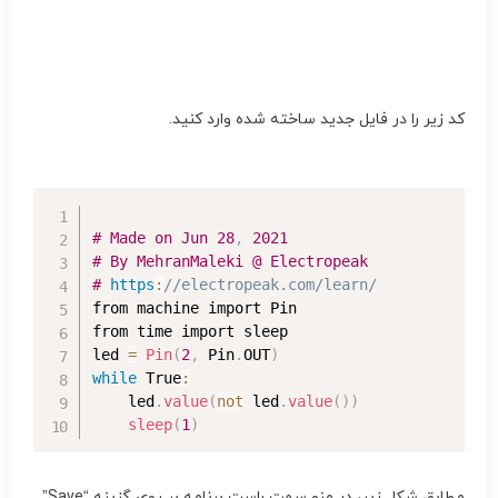
کد زیر را در فایل جدید ساخته شده وارد کنید.
#
Made on Jun 
28
,
2021
#
By MehranMaleki @ Electropeak
#
https
:
//electropeak.com/learn/
from machine import Pin

from time import sleep

led 
=
Pin
(
2
,
 Pin
.
OUT
)
while
 True
:
    led
.
value
(
not
 led
.
value
(
)
)
sleep
(
1
)
مطابق شکل زیر، در منو سمت راست برنامه بر روی گزینه “Save”