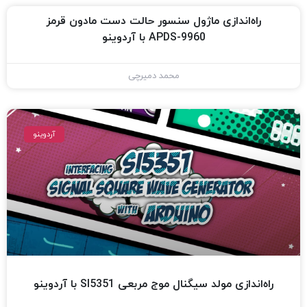
راه‌اندازی ماژول سنسور حالت دست مادون قرمز
APDS-9960 با آردوینو
محمد دمیرچی
آردوینو
راه‌اندازی مولد سیگنال موج مربعی SI5351 با آردوینو