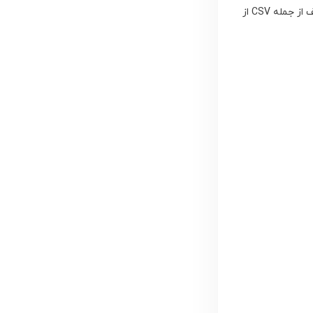
اینترنت در پلتفورم Thingspeak آپلود می کند و می توانید این اطلاعات را با فرمت های مختلف از جمله CSV از