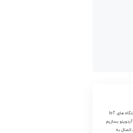
با توجه به گسترش روز افزون استفاده از سیستم های IoT، یادگیری نحوه عملکرد و ساخت دستگاه های IoT
ردوینو بسازیم
اتصال به