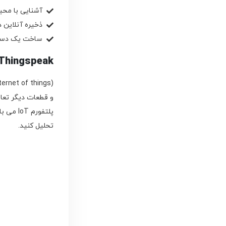
آشنایی با محیط داده
ذخیره آنلاین دیتا در Thingspeak با ا
ساخت یک دستگاه حضور و غیا
Thingspeak چیست؟
پلتفورم
تحلیل کنید.