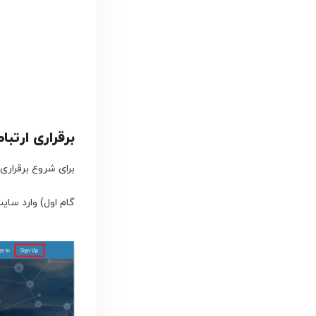
برقراری ارتباط با Thingspeak و آ
برای شروع برقراری ارتباط با Thingspeak مرا
گام اول) وارد سای