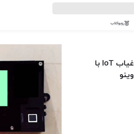
روبوکلاب
ساخت دستگاه حضور و غیاب IoT با
ینو