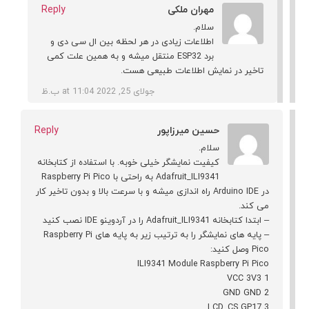
مهران ملکی
Reply
سلام.
اطلاعات زیادی در هر لحظه بین ال سی دی و
برد ESP32 منتقل میشه و به همین علت کمی
تاخیر در نمایش اطلاعات طبیعی هست.
جولای 25, 2022 at 11:04 ب.ظ
حسین میرزاپور
Reply
سلام.
کیفیت نمایشگر خیلی خوبه. با استفاده از کتابخانه
Adafruit_ILI9341 به راحتی با Raspberry Pi Pico
در Arduino IDE راه اندازی میشه و با سرعت بالا و بدون تاخیر کار
می کند.
– ابتدا کتابخانه Adafruit_ILI9341 را در آردوینو IDE نصب کنید
– پایه های نمایشگر را به ترتیب زیر به پایه های Raspberry Pi
Pico وصل کنید:
ILI9341 Module Raspberry Pi Pico
1 VCC 3V3
2 GND GND
3 LCD_CS GP17