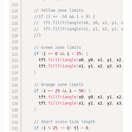
// Yellow zone limits
//if (i >= -50 && i < 0) {
//  tft.fillTriangle(x0, y0, x1, y1, x2, 
//  tft.fillTriangle(x1, y1, x2, y2, x3, 
//}
// Green zone limits
if
(
i 
>=
0
&&
 i 
<
25
)
{
      tft
.
fillTriangle
(
x0
,
 y0
,
 x1
,
 y1
,
 x2
,
 y2
      tft
.
fillTriangle
(
x1
,
 y1
,
 x2
,
 y2
,
 x3
,
 y3
}
// Orange zone limits
if
(
i 
>=
25
&&
 i 
<
50
)
{
      tft
.
fillTriangle
(
x0
,
 y0
,
 x1
,
 y1
,
 x2
,
 y2
      tft
.
fillTriangle
(
x1
,
 y1
,
 x2
,
 y2
,
 x3
,
 y3
}
// Short scale tick length
if
(
i 
%
25
!=
0
)
 tl 
=
8
;