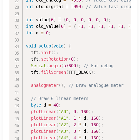
int
 old_digital 
=
-
999
;
// Value last display
int
 value
[
6
]
=
{
0
,
0
,
0
,
0
,
0
,
0
}
;
int
 old_value
[
6
]
=
{
-
1
,
-
1
,
-
1
,
-
1
,
-
1
,
-
1
}
;
int
 d 
=
0
;
void
setup
(
void
)
{
  tft
.
init
(
)
;
  tft
.
setRotation
(
0
)
;
Serial
.
begin
(
57600
)
;
// For debug
  tft
.
fillScreen
(
TFT_BLACK
)
;
analogMeter
(
)
;
// Draw analogue meter
// Draw 6 linear meters
byte
 d 
=
40
;
plotLinear
(
"A0"
,
0
,
160
)
;
plotLinear
(
"A1"
,
1
*
 d
,
160
)
;
plotLinear
(
"A2"
,
2
*
 d
,
160
)
;
plotLinear
(
"A3"
,
3
*
 d
,
160
)
;
plotLinear
(
"A4"
,
4
*
 d
,
160
)
;