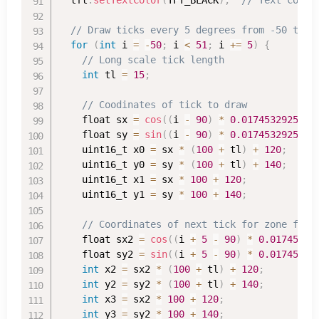
// Draw ticks every 5 degrees from -50 to +
for
(
int
 i 
=
-
50
;
 i 
<
51
;
 i 
+=
5
)
{
// Long scale tick length
int
 tl 
=
15
;
// Coodinates of tick to draw
    float sx 
=
cos
(
(
i 
-
90
)
*
0.0174532925
)
;
    float sy 
=
sin
(
(
i 
-
90
)
*
0.0174532925
)
;
    uint16_t x0 
=
 sx 
*
(
100
+
 tl
)
+
120
;
    uint16_t y0 
=
 sy 
*
(
100
+
 tl
)
+
140
;
    uint16_t x1 
=
 sx 
*
100
+
120
;
    uint16_t y1 
=
 sy 
*
100
+
140
;
// Coordinates of next tick for zone fill
    float sx2 
=
cos
(
(
i 
+
5
-
90
)
*
0.01745329
    float sy2 
=
sin
(
(
i 
+
5
-
90
)
*
0.01745329
int
 x2 
=
 sx2 
*
(
100
+
 tl
)
+
120
;
int
 y2 
=
 sy2 
*
(
100
+
 tl
)
+
140
;
int
 x3 
=
 sx2 
*
100
+
120
;
int
 y3 
=
 sy2 
*
100
+
140
;