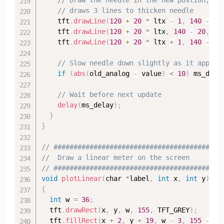
// draws 3 lines to thicken needle
    tft
.
drawLine
(
120
+
20
*
 ltx 
-
1
,
140
-
20
    tft
.
drawLine
(
120
+
20
*
 ltx
,
140
-
20
,
 os
    tft
.
drawLine
(
120
+
20
*
 ltx 
+
1
,
140
-
20
// Slow needle down slightly as it approa
if
(
abs
(
old_analog 
-
 value
)
<
10
)
 ms_dela
// Wait before next update
delay
(
ms_delay
)
;
}
}
// ##########################################
//  Draw a linear meter on the screen
// ##########################################
void
plotLinear
(
char 
*
label
,
int
 x
,
int
 y
)
{
int
 w 
=
36
;
  tft
.
drawRect
(
x
,
 y
,
 w
,
155
,
 TFT_GREY
)
;
  tft
.
fillRect
(
x 
+
2
,
 y 
+
19
,
 w 
-
3
,
155
-
38