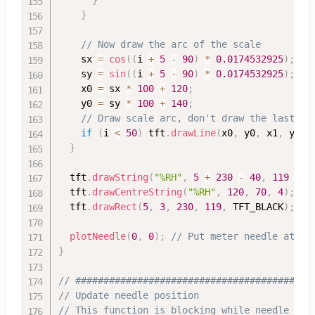
}
// Now draw the arc of the scale
    sx 
=
cos
(
(
i 
+
5
-
90
)
*
0.0174532925
)
;
    sy 
=
sin
(
(
i 
+
5
-
90
)
*
0.0174532925
)
;
    x0 
=
 sx 
*
100
+
120
;
    y0 
=
 sy 
*
100
+
140
;
// Draw scale arc, don't draw the last pa
if
(
i 
<
50
)
 tft
.
drawLine
(
x0
,
 y0
,
 x1
,
 y1
,
 
}
  tft
.
drawString
(
"%RH"
,
5
+
230
-
40
,
119
-
2
  tft
.
drawCentreString
(
"%RH"
,
120
,
70
,
4
)
;
//
  tft
.
drawRect
(
5
,
3
,
230
,
119
,
 TFT_BLACK
)
;
//
plotNeedle
(
0
,
0
)
;
// Put meter needle at 0
}
// ##########################################
// Update needle position
// This function is blocking while needle mov