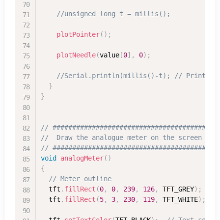
//unsigned long t = millis();
plotPointer
(
)
;
plotNeedle
(
value
[
0
]
,
0
)
;
//Serial.println(millis()-t); // Print ti
}
}
// ##########################################
//  Draw the analogue meter on the screen
// ##########################################
void
analogMeter
(
)
{
// Meter outline
  tft
.
fillRect
(
0
,
0
,
239
,
126
,
 TFT_GREY
)
;
  tft
.
fillRect
(
5
,
3
,
230
,
119
,
 TFT_WHITE
)
;
  tft
.
setTextColor
(
TFT_BLACK
)
;
// Text colou