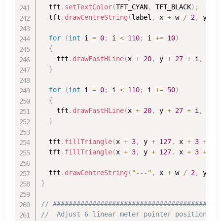
  tft
.
setTextColor
(
TFT_CYAN
,
 TFT_BLACK
)
;
  tft
.
drawCentreString
(
label
,
 x 
+
 w 
/
2
,
 y 
+
for
(
int
 i 
=
0
;
 i 
<
110
;
 i 
+=
10
)
{
    tft
.
drawFastHLine
(
x 
+
20
,
 y 
+
27
+
 i
,
6
,
 
}
for
(
int
 i 
=
0
;
 i 
<
110
;
 i 
+=
50
)
{
    tft
.
drawFastHLine
(
x 
+
20
,
 y 
+
27
+
 i
,
9
,
 
}
  tft
.
fillTriangle
(
x 
+
3
,
 y 
+
127
,
 x 
+
3
+
16
  tft
.
fillTriangle
(
x 
+
3
,
 y 
+
127
,
 x 
+
3
+
16
  tft
.
drawCentreString
(
"---"
,
 x 
+
 w 
/
2
,
 y 
+
}
// ##########################################
//  Adjust 6 linear meter pointer positions