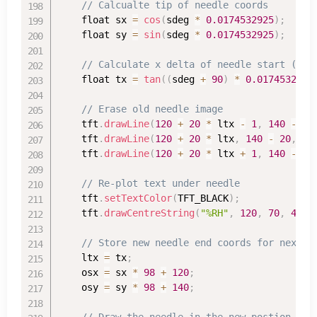
// Calcualte tip of needle coords
    float sx 
=
cos
(
sdeg 
*
0.0174532925
)
;
    float sy 
=
sin
(
sdeg 
*
0.0174532925
)
;
// Calculate x delta of needle start (doe
    float tx 
=
tan
(
(
sdeg 
+
90
)
*
0.0174532925
// Erase old needle image
    tft
.
drawLine
(
120
+
20
*
 ltx 
-
1
,
140
-
20
    tft
.
drawLine
(
120
+
20
*
 ltx
,
140
-
20
,
 os
    tft
.
drawLine
(
120
+
20
*
 ltx 
+
1
,
140
-
20
// Re-plot text under needle
    tft
.
setTextColor
(
TFT_BLACK
)
;
    tft
.
drawCentreString
(
"%RH"
,
120
,
70
,
4
)
;
// Store new needle end coords for next e
    ltx 
=
 tx
;
    osx 
=
 sx 
*
98
+
120
;
    osy 
=
 sy 
*
98
+
140
;
// Draw the needle in the new postion, ma