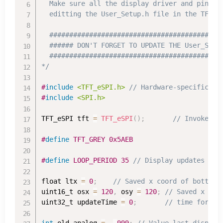
  Make sure all the display driver and pin com
  editting the User_Setup.h file in the TFT_eS
  ############################################
  ###### DON'T FORGET TO UPDATE THE User_Setup
  ############################################
*/
#
include
<TFT_eSPI.h>
// Hardware-specific li
#
include
<SPI.h>
TFT_eSPI tft 
=
TFT_eSPI
(
)
;
// Invoke cu
#
define
TFT_GREY 
0x5AEB
#
define
LOOP_PERIOD 
35
// Display updates eve
float ltx 
=
0
;
// Saved x coord of bottom 
uint16_t osx 
=
120
,
 osy 
=
120
;
// Saved x & y
uint32_t updateTime 
=
0
;
// time for ne
int
 old_analog 
=
-
999
;
// Value last display