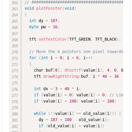
// ##########################################
void
plotPointer
(
void
)
{
int
 dy 
=
187
;
byte
 pw 
=
16
;
  tft
.
setTextColor
(
TFT_GREEN
,
 TFT_BLACK
)
;
// Move the 6 pointers one pixel towards ne
for
(
int
 i 
=
0
;
 i 
<
6
;
 i
++
)
{
    char buf
[
8
]
;
dtostrf
(
value
[
i
]
,
4
,
0
,
 buf
)
    tft
.
drawRightString
(
buf
,
 i 
*
40
+
36
-
5
,
int
 dx 
=
3
+
40
*
 i
;
if
(
value
[
i
]
<
0
)
 value
[
i
]
=
0
;
// Limit 
if
(
value
[
i
]
>
100
)
 value
[
i
]
=
100
;
while
(
!
(
value
[
i
]
==
 old_value
[
i
]
)
)
{
      dy 
=
187
+
100
-
 old_value
[
i
]
;
if
(
old_value
[
i
]
>
 value
[
i
]
)
{