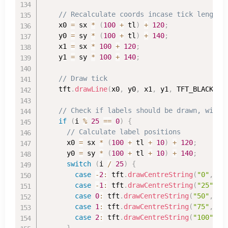
// Recalculate coords incase tick lenght 
    x0 
=
 sx 
*
(
100
+
 tl
)
+
120
;
    y0 
=
 sy 
*
(
100
+
 tl
)
+
140
;
    x1 
=
 sx 
*
100
+
120
;
    y1 
=
 sy 
*
100
+
140
;
// Draw tick
    tft
.
drawLine
(
x0
,
 y0
,
 x1
,
 y1
,
 TFT_BLACK
)
;
// Check if labels should be drawn, with 
if
(
i 
%
25
==
0
)
{
// Calculate label positions
      x0 
=
 sx 
*
(
100
+
 tl 
+
10
)
+
120
;
      y0 
=
 sy 
*
(
100
+
 tl 
+
10
)
+
140
;
switch
(
i 
/
25
)
{
case
-
2
:
 tft
.
drawCentreString
(
"0"
,
 x0
case
-
1
:
 tft
.
drawCentreString
(
"25"
,
 x
case
0
:
 tft
.
drawCentreString
(
"50"
,
 x0
case
1
:
 tft
.
drawCentreString
(
"75"
,
 x0
case
2
:
 tft
.
drawCentreString
(
"100"
,
 x
}