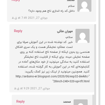
محمد
Reply
سلام
داخل کد راه اندازی تاچ هم وجود داره؟
جولای 27, 2021 at 7:49 ق.ظ
مهران ملکی
Reply
سلام،
خیر. کد نوشته شده در این آموزش صرفا برای
تست عملکرد نمایشگر هست و یک سری اشکال
هندسی رو بدون اینکه از صفحه تاچ استفاده کنه بر روی
صفحه نمایش میده. برای اینکه از قابلیت تاچ نمایشگر
استفاده کنید به سادگی میتونید از خود مثال‌های آماده در
کتابخونه‌ای که در این آموزش به کار گرفته شده، استفاده
کنید. همچنین میتونید از لینک زیر نیز کمک بگیرید:
“http://arduino-er.blogspot.com/2020/06/esp32-devkitc-
28inch-240×320-spi-tft.html”
جولای 27, 2021 at 9:29 ق.ظ
محمد
Reply