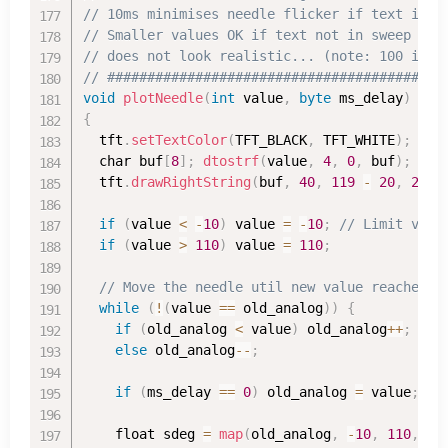
// 10ms minimises needle flicker if text is d
// Smaller values OK if text not in sweep are
// does not look realistic... (note: 100 incr
// ##########################################
void
plotNeedle
(
int
 value
,
byte
 ms_delay
)
{
  tft
.
setTextColor
(
TFT_BLACK
,
 TFT_WHITE
)
;
  char buf
[
8
]
;
dtostrf
(
value
,
4
,
0
,
 buf
)
;
  tft
.
drawRightString
(
buf
,
40
,
119
-
20
,
2
)
;
if
(
value 
<
-
10
)
 value 
=
-
10
;
// Limit valu
if
(
value 
>
110
)
 value 
=
110
;
// Move the needle util new value reached
while
(
!
(
value 
==
 old_analog
)
)
{
if
(
old_analog 
<
 value
)
 old_analog
++
;
else
 old_analog
--
;
if
(
ms_delay 
==
0
)
 old_analog 
=
 value
;
//
    float sdeg 
=
map
(
old_analog
,
-
10
,
110
,
-
1