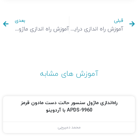
قبلی
بعدی
آموزش راه اندازی درایور استپر موتور TMC2100 با آردوینو
آموزش راه اندازی ماژول لیزر قرمز خطی 5mw 650nm با قابلیت تنظیم نور
آموزش های مشابه
راه‌اندازی ماژول سنسور حالت دست مادون قرمز
APDS-9960 با آردوینو
محمد دمیرچی