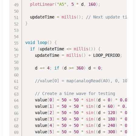
plotLinear
(
"A5"
,
5
*
 d
,
160
)
;
  updateTime 
=
millis
(
)
;
// Next update time
}
void
loop
(
)
{
if
(
updateTime 
<=
millis
(
)
)
{
    updateTime 
=
millis
(
)
+
 LOOP_PERIOD
;
    d 
+=
4
;
if
(
d 
>=
360
)
 d 
=
0
;
//value[0] = map(analogRead(A0), 0, 1023,
// Create a Sine wave for testing
    value
[
0
]
=
50
+
50
*
sin
(
(
d 
+
0
)
*
0.0174
    value
[
1
]
=
50
+
50
*
sin
(
(
d 
+
60
)
*
0.017
    value
[
2
]
=
50
+
50
*
sin
(
(
d 
+
120
)
*
0.01
    value
[
3
]
=
50
+
50
*
sin
(
(
d 
+
180
)
*
0.01
    value
[
4
]
=
50
+
50
*
sin
(
(
d 
+
240
)
*
0.01
    value
[
5
]
=
50
+
50
*
sin
(
(
d 
+
300
)
*
0.01