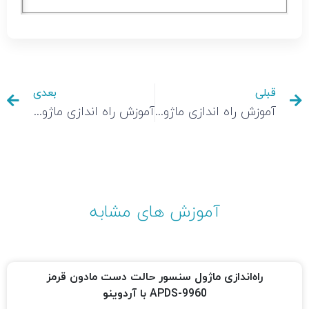
قبلی
بعدی
آموزش راه اندازی ماژول وایرلس فرستنده گیرنده GT-38 با آردوینو
آموزش راه اندازی ماژول فرستنده گیرنده رادیویی NRF24L01 با آردوینو
آموزش های مشابه
راه‌اندازی ماژول سنسور حالت دست مادون قرمز
APDS-9960 با آردوینو