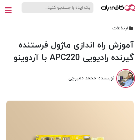
ارتباطات
آموزش راه اندازی ماژول فرستنده
گیرنده رادیویی APC220 با آردوینو
نویسنده:
محمد دمیرچی