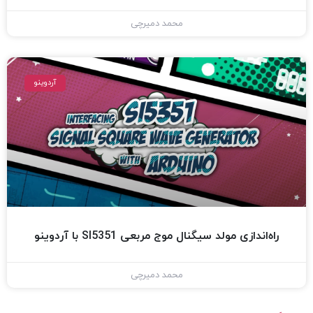
محمد دمیرچی
آردوینو
راه‌اندازی مولد سیگنال موج مربعی SI5351 با آردوینو
محمد دمیرچی