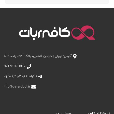
آدرس: تهران | خیابان فاطمی، پلاک 221، واحد 402
1312 9109 021
تلگرام: ۱ ۸۱ ۸۲ ۸۳ ۰۹۳۰
info@caferobot.ir
فروشگاه کافه
حساب من