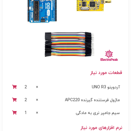
قطعات مورد نیاز
آردوینو UNO R3
×
2
ماژول فرستنده گیرنده APC220
×
2
سیم جامپر نری به مادگی
×
1
نرم افزارهای مورد نیاز