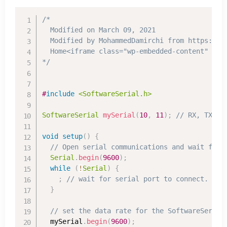
/*

  Modified on March 09, 2021

  Modified by MohammedDamirchi from https://gi
  Home<iframe class="wp-embedded-content" san
*/
#
include
<SoftwareSerial.h>
SoftwareSerial
mySerial
(
10
,
11
)
;
// RX, TX
void
setup
(
)
{
// Open serial communications and wait for 
Serial
.
begin
(
9600
)
;
while
(
!
Serial
)
{
;
// wait for serial port to connect. Nee
}
// set the data rate for the SoftwareSerial
  mySerial
.
begin
(
9600
)
;