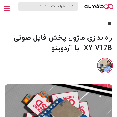
صدا و موسیقی
راه‌اندازی ماژول پخش فایل صوتی
XY-V17B با آردوینو
نویسنده:
محمد دمیرچی