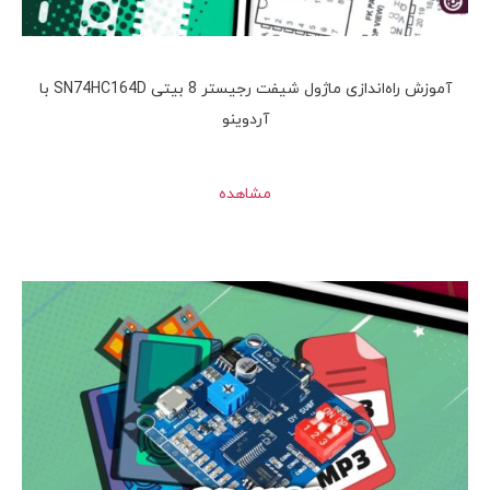
آموزش راه‌اندازی ماژول شیفت رجیستر 8 بیتی SN74HC164D با
آردوینو
مشاهده