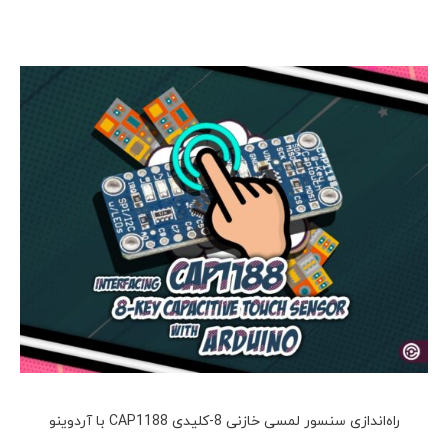
راه‌‌اندازی سنسور لمسی خازنی 8-کلیدی CAP1188 با آردوینو