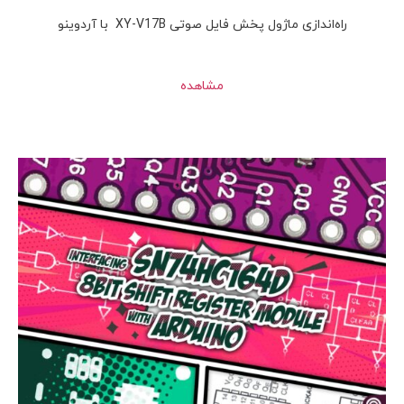
راه‌اندازی ماژول پخش فایل صوتی XY-V17B با آردوینو
مشاهده