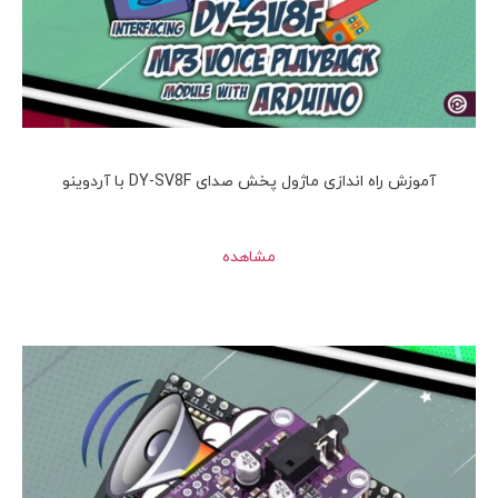
آموزش راه‌ اندازی ماژول پخش صدای DY-SV8F با آردوینو
مشاهده