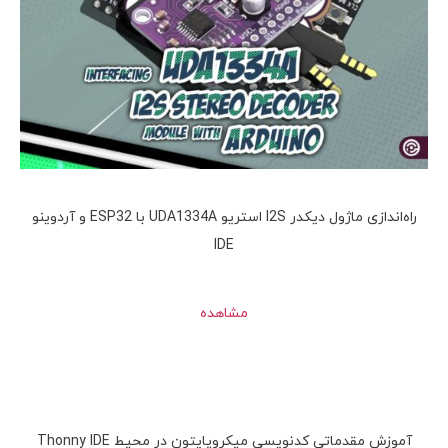
راه‌اندازی ماژول دیکدر I2S استریو UDA1334A با ESP32 و آردوینو
IDE
مشاهده
آموزش مقدماتی کدنویسی میکروپایتون در محیط Thonny IDE