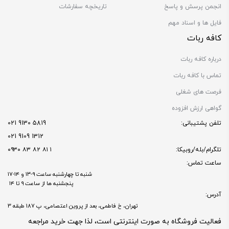
انجمن پرسش و پاسخ
تاریخچه سفارشات
فایل ها و اسناد مهم
کافه ربات
درباره کافه ربات
تماس با کافه ربات
فرصت های شغلی
گواهی ارزش افزوده
تلفن پشتیبانی:
5819 9130 021
1312 9109 021
تلگرام/بله/روبیکا:
۱ ۸۱ ۸۲ ۸۳ ۰۹۳۰
ساعت تماس:
شنبه تا چهارشنبه ساعت ۹-۱۳ و ۱۴-۱۷
پنجشنبه ها از ساعت ۹ تا ۱۴
آدرس:
تهران، خ فاطمی، بعد از پروین اعتصامی، پ 187 طبقه 3
فعالیت فروشگاه به صورت اینترنتی است، لذا جهت خرید مراجعه