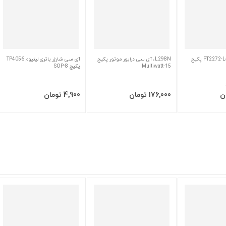
آی سی دیکودر PT2272-L4 پکیج
L298N، آی سی درایور موتور پکیج
آی سی شارژر باتری لیتیوم TP4056
Multiwatt-15
پکیج SOP-8
سبد
افزودن به سبد
افزودن به سبد
‎176٬000 تومان
‎4٬900 تومان