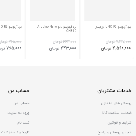
برد آردوینو UNO R3 اورجینال
برد آردوینو نانو Arduino Nano
برد آردوینو Arduino UNO R3
CH340
‎7٬217٬000 تومان
‎443٬000 تومان
‎765٬000 تومان
افزودن به سبد
افزودن به سبد
افزودن به 
قیمت
‎4٬590٬000 تومان
‎443٬000 تومان
‎765٬000 تومان
ویژه
خدمات مشتریان
حساب من
پرسش های متداول
حساب من
ضمانت سلامت کالا
ورود به سایت
شرایط و قوانین
ثبت نام
انجمن پرسش و پاسخ
تاریخچه سفارشات