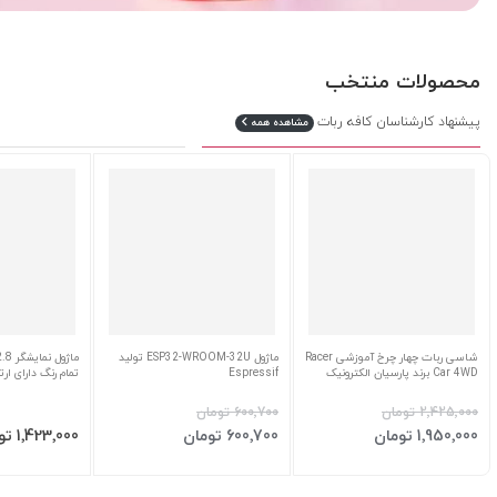
محصولات منتخب
پیشنهاد کارشناسان کافه ربات
مشاهده همه
شاسی ربات چهار چرخ آموزشی Racer
ماژول ESP32-WROOM-32U تولید
Car 4WD برند پارسیان الکترونیک
Espressif
تمام رنگ دارای ارتباط SPI ور
‎2٬425٬000 تومان
‎600٬700 تومان
افزودن به سبد
افزودن به سبد
افزودن به 
‎1٬950٬000 تومان
‎600٬700 تومان
‎1٬423٬000 تومان