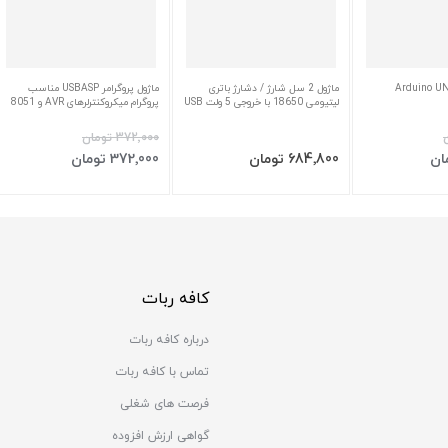
ماژول 2 سل شارژ / دشارژ باتری
ماژول پروگرامر USBASP مناسب
لیتیومی 18650 با خروجی 5 ولت USB
پروگرام میکروکنترلرهای AVR و 8051
‎372٬000 تومان
سبد
افزودن به سبد
افزودن به سبد
‎684٬800 تومان
‎372٬000 تومان
کافه ربات
درباره کافه ربات
تماس با کافه ربات
فرصت های شغلی
گواهی ارزش افزوده