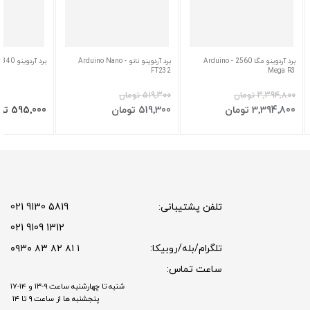
برد آردوینو مگا 2560 - Arduino
برد آردوینو نانو - Arduino Nano
برد آردوینو Arduino UNO CH340
FT232
Mega R3
‎3٬394٬800 تومان
‎519٬300 تومان
افزودن به سبد
افزودن به سبد
افزودن به 
‎3٬394٬800 تومان
‎519٬300 تومان
‎595٬000 تومان
تلفن پشتیبانی:
5819 9130 021
1312 9109 021
تلگرام/بله/روبیکا:
۱ ۸۱ ۸۲ ۸۳ ۰۹۳۰
ساعت تماس:
شنبه تا چهارشنبه ساعت ۹-۱۳ و ۱۴-۱۷
پنجشنبه ها از ساعت ۹ تا ۱۴