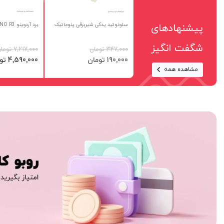
سلونوئید یدکی شیربرقی پنوماتیک
برد آردوینو UNO R3 اورجینال
پیشنهادهای
شگفت انگیز
‎347٬000 تومان
‎7٬217٬000 تومان
افزودن به سبد
افزودن به س
قیمت
‎190٬000 تومان
‎4٬590٬000 تومان
مشاهده همه
ویژه