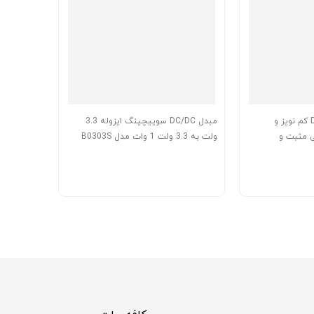
ماژول رگوراتور DC به DC کم نویز و
مبدل DC/DC سوییچینگ ایزوله 3.3
ی مثبت و
ولت به 3.3 ولت 1 وات مدل B0303S