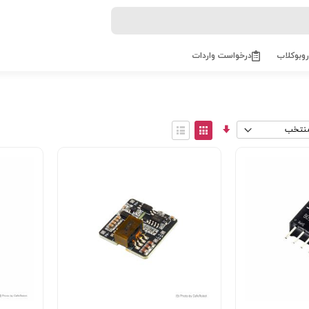
روبوکلاب
درخواست واردات
مرتب
View
سازی
as
توری
فهرست
صعودی