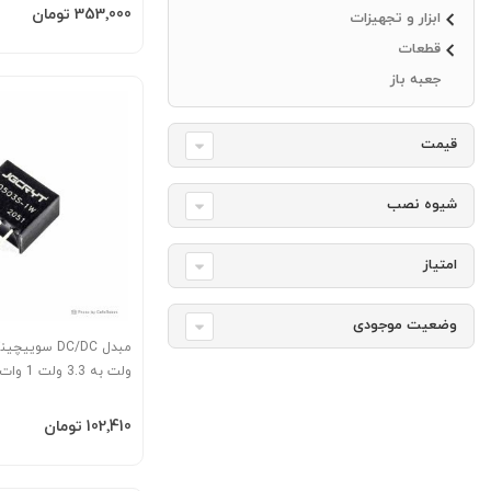
افزودن به سبد
‎353٬000 تومان
ابزار و تجهیزات
قطعات
جعبه باز
قیمت
شیوه نصب
امتیاز
وضعیت موجودی
ولت به 3.3 ولت 1 وات مدل B0503S
افزودن به سبد
‎102٬410 تومان