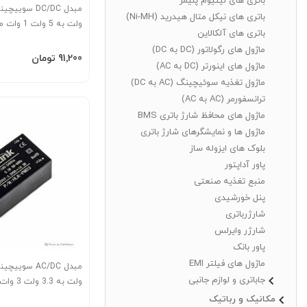
باتری های لیتیوم پلیمر
باتری های نیکل متال هیدرید (Ni-MH)
ولت به 5 ولت 1 وات مدل B0505S
باتری های آلکالاین
ماژول های رگولاتور (DC به DC)
افزودن به سبد
‎91٬200 تومان
ماژول های اینورتر (DC به AC)
ماژول تغذیه سوئیچینگ (AC به DC)
ترانسفورمر (AC به AC)
ماژول های محافظ شارژ باتری BMS
ماژول ها و نمایشگرهای شارژ باتری
بلوک های ایزوله ساز
پاور آداپتور
منبع تغذیه صنعتی
پنل خورشیدی
شارژرباتری
شارژر وایرلس
پاور بانک
ماژول های فیلتر EMI
جاباتری و لوازم جانبی
PM03
مکانیک و رباتیک