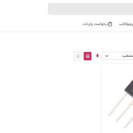
روبوکلاب
درخواست واردات
مرتب
View
سازی
as
توری
فهرست
صعودی