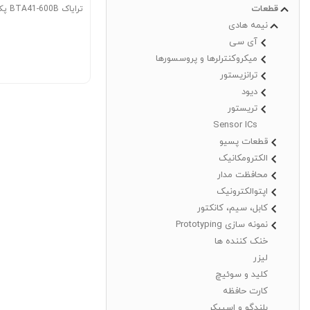
قطعات
ترایاک BTA41-600B پکیج TOP-3
نیمه هادی
آی سی
میکروکنترلرها و پروسسورها
ترانزیستور
دیود
تریستور
Sensor ICs
قطعات پسیو
الکترومکانیک
محافظت مدار
اپتوالکترونیک
کابل، سیم، کانکتور
نمونه سازی Prototyping
خنک کننده ها
لیزر
کلید و سوئیچ
کارت حافظه
بلندگو و اسپیکر