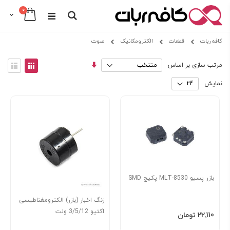
0
Cart
Search
Skip
کافه ربات
قطعات
الکترومکانیک
صوت
to
Content
مرتب
View
مرتب سازی بر اساس
سازی
as
توری
فهرس
صعودی
نمایش
بازر پسیو MLT-8530 پکیج SMD
زنگ اخبار (بازر) الکترومغناطیسی
اکتیو 3/5/12 ولت
افزودن به سبد
‎22٬110 تومان