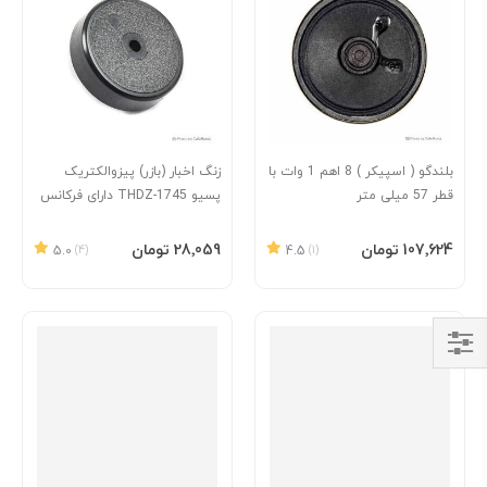
بلندگو ( اسپیکر ) 8 اهم 1 وات با
زنگ اخبار (بازر) پیزوالکتریک
قطر 57 میلی متر
پسیو THDZ-1745 دارای فرکانس
4 کیلو هرتز
افزودن به سبد
افزودن به سبد
‎107٬624 تومان
‎28٬059 تومان
5.0
(4)
4.5
(1)
Shop
By