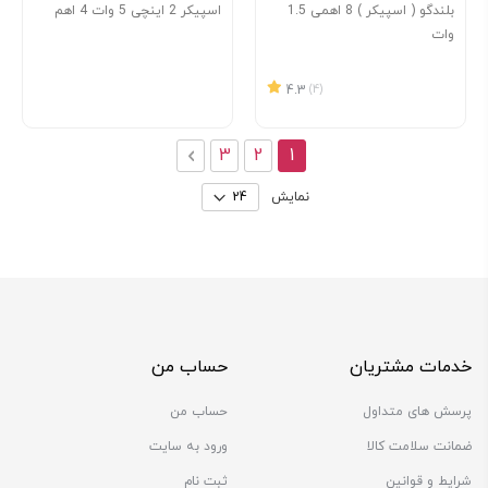
بلندگو ( اسپیکر ) 8 اهمی 1.5
اسپیکر 2 اینچی 5 وات 4 اهم
وات
4.3
(4)
صفحه
صفحه
صفحه
صفحه
ادامه پرداخت
You're currently reading page
3
2
1
نمایش
خدمات مشتریان
حساب من
پرسش های متداول
حساب من
ضمانت سلامت کالا
ورود به سایت
شرایط و قوانین
ثبت نام