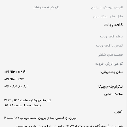
انجمن پرسش و پاسخ
تاریخچه سفارشات
فایل ها و اسناد مهم
کافه ربات
درباره کافه ربات
تماس با کافه ربات
فرصت های شغلی
گواهی ارزش افزوده
تلفن پشتیبانی:
5819 9130 021
1312 9109 021
تلگرام/بله/روبیکا:
۱ ۸۱ ۸۲ ۸۳ ۰۹۳۰
ساعت تماس:
شنبه تا چهارشنبه ساعت ۹-۱۳ و ۱۴-۱۷
پنجشنبه ها از ساعت ۹ تا ۱۴
آدرس:
تهران، خ فاطمی، بعد از پروین اعتصامی، پ 187 طبقه 3
فعالیت فروشگاه به صورت اینترنتی است، لذا جهت خرید مراجعه