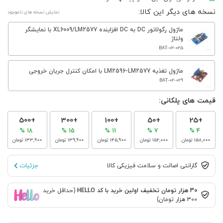
نسخه های دیگر این کالا:
نمایش نسخه های ناموجود
ماژول رگولاتور DC به DC افزاینده XL6009/LM2577 با نمایشگر
ولتاژ
BAT-02-025
ماژول تغذیه LM2596-LM2577 با امکان کنترل جریان خروجی
BAT-02-029
قیمت های پلکانی:
+500
+300
+100
+50
+25
18 %
15 %
11 %
7 %
4 %
‎158٬000 تومان
‎152٬000 تومان
‎145٬900 تومان
‎139٬900 تومان
‎133٬900 تومان
گارانتی اصالت و سلامت فیزیکی کالا
جزئیات
30 هزار تومان تخفیف اولین خرید با کد HELLO
(حداقل خرید
300 هزار تومان)