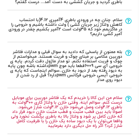
باطری کردید و جریان کششی به دست آمد... درست گفتم؟
سلام. چنان چه در ورودی باطری 4آمپری 4.12(با احتساب
کاهش ولتاژ زیر جریان کشی ) ولت داشته باشیم و خروجی را
در ماگزیمم خود که 35ولت است 2آمپر بکشیم چقدر در ورودی
آمپر کشی داریم؟
بله ممنون از پاسخی که دادید به سوال قبلی و مدارات فلاشر
دوربین عکاسی بر مبنای چوک و فریت هستند. میخواستم از
چوک و فریت استفاده نکنم. تو مدار ماژول دقت کردم. پایه ی
خروجی آی سی 6009قطعا باید موج pwmداشته باشه چون پایه
به دیود رفته بعد از دیود به خازن..سوالم اینجاست که پایه ی
خروجی آیسی خروجی فرکانس pwmداره؟ قبل از رد شدن از
دیود روی مدار
سلام من این کالا را خریدم که یک فلاشر دوربین برای موبایل
درست کنم. سوالم اینه. وقتی خازن با ولتاژ کاری ۳۰۰ولت به
باطری ۴.۱۲ولت وصل می‌شود خازن ۴.۱۲ولت شارژ می‌شود.
اصولا باید بین قطب مثبت و قطب مثبت خازن دیود قرار داد
که خازن کامل پر شود و ولتاژ بالا به باطری برگشت نخورد ولی
واقعا می‌توان با یک دیود ساده یک خازن را با ظرفیت کامل
شارژ کرد؟ اگر راه حل دیگری دارد بفرمایید