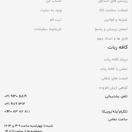
پرسش های متداول
حساب من
ضمانت سلامت کالا
ورود به سایت
شرایط و قوانین
ثبت نام
انجمن پرسش و پاسخ
تاریخچه سفارشات
فایل ها و اسناد مهم
کافه ربات
درباره کافه ربات
تماس با کافه ربات
فرصت های شغلی
گواهی ارزش افزوده
تلفن پشتیبانی:
5819 9130 021
1312 9109 021
تلگرام/بله/روبیکا:
۱ ۸۱ ۸۲ ۸۳ ۰۹۳۰
ساعت تماس:
شنبه تا چهارشنبه ساعت ۹-۱۳ و ۱۴-۱۷
پنجشنبه ها از ساعت ۹ تا ۱۴