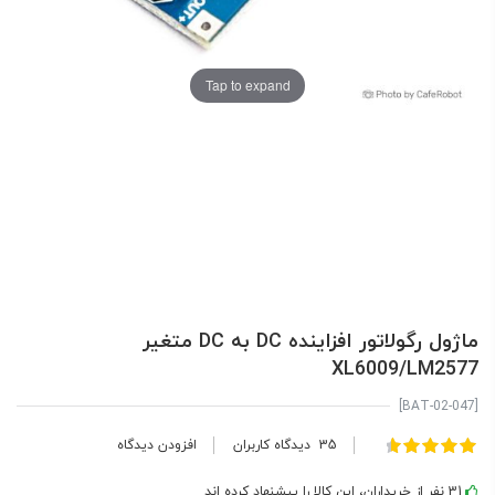
Tap to expand
ماژول رگولاتور افزاینده DC به DC متغیر
XL6009/LM2577
[BAT-02-047]
امتیاز:
35
دیدگاه کاربران
افزودن دیدگاه
100
95
% of
31 نفر از خریداران، این کالا را پیشنهاد کرده اند