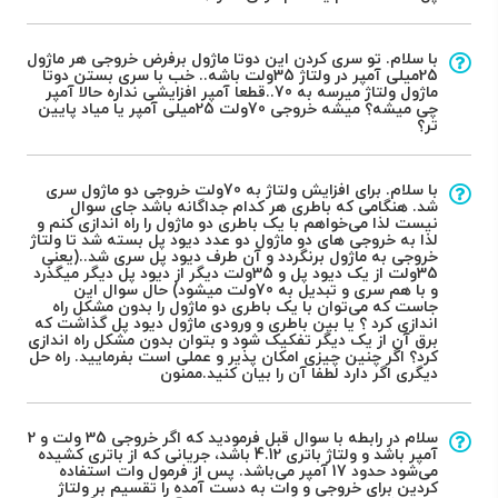
با سلام. تو سری کردن این دوتا ماژول برفرض خروجی هر ماژول
25میلی آمپر در ولتاژ 35ولت باشه.. خب با سری بستن دوتا
ماژول ولتاژ میرسه به 70..قطعا آمپر افزایشی نداره حالا آمپر
چی میشه؟ میشه خروجی 70ولت 25میلی آمپر یا میاد پایین
تر؟
با سلام. برای افزایش ولتاژ به 70ولت خروجی دو ماژول سری
شد. هنگامی که باطری هر کدام جداگانه باشد جای سوال
نیست لذا می‌خواهم با یک باطری دو ماژول را راه اندازی کنم و
لذا به خروجی های دو ماژول دو عدد دیود پل بسته شد تا ولتاژ
خروجی به ماژول برنگردد و آن طرف دیود پل سری شد..(یعنی
35ولت از یک دیود پل و 35ولت دیگر از دیود پل دیگر میگذرد
و با هم سری و تبدیل به 70ولت میشود) حال سوال این
جاست که می‌توان با یک باطری دو ماژول را بدون مشکل راه
اندازی کرد ؟ یا بین باطری و ورودی ماژول دیود پل گذاشت که
برق آن از یک دیگر تفکیک شود و بتوان بدون مشکل راه اندازی
کرد؟ اگر چنین چیزی امکان پذیر و عملی است بفرمایید. راه حل
دیگری اگر دارد لطفا آن را بیان کنید.ممنون
سلام در رابطه با سوال قبل فرمودید که اگر خروجی 35 ولت و 2
آمپر باشد و ولتاژ باتری 4.12 باشد، جریانی که از باتری کشیده
می‌شود حدود 17 آمپر می‌باشد. پس از فرمول وات استفاده
کردین برای خروجی و وات به دست آمده را تقسیم بر ولتاژ