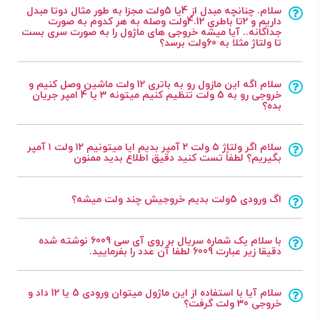
سلام. چنانچه مبدل از 4یا 5ولت مجزا به طور مثال دوتا مبدل
داریم و 2تا باطری 4.12ولت وصله به هر کدوم به صورت
جداگانه.. آیا میشه خروجی های ماژول را به صورت سری بست
تا ولتاژ مثلا به 60ولت برسد؟
سلام اگه این مازول رو به باتری 12 ولت ماشین وصل کنیم و
خروجی رو به 5 ولت تنظیم کنیم میتونه 3 یا 4 امپر جریان
بده؟
سلام اگر ولتاژ ۵ ولت ۲ آمپر بدیم ایا میتونیم ۱۲ ولت ۱ آمپر
بگیریم؟ لطفاً تست کنید دقیق اطلاع بدید ممنون
اگ ورودی 5ولت بدیم خروجیش چند ولت میشه؟
با سلام یک شماره سریال بر روی آی سی 6009 نوشته شده
دقیقا زیر عبارت 6009 لطفا آن عدد را بفرمایید.
سلام آیا با استفاده از این ماژول میتوان ورودی 5 یا 12 داد و
خروجی 30 ولت گرفت؟