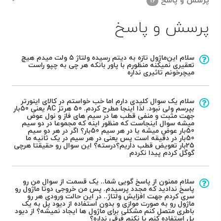
پرسش و پاسخ
16
پرسش و پاسخ
سلام این‌ماژول تازه به دیتم رسیده ولتاژ ۵ ولت میدم هیچ
تعقیری نمیکنه منظورم با پاور بانکه هر چی به چپو راست
میچرخونم تاثیری نداره
سلام یک سوال کلیدی دارم اما خب خواستم در کالای اینورتر
بپرسم ولی نبود. لذا اینجا مطرح کردم. 50 هرتز AC یعنی 50بار
جهت مثبت و منفی قطب ها در سیم های فاز و نول عوض
میشه سوال اینجاست که منظور اینه که مجموعا در دو سیم
50بار عوض میشه یا در هر سیم 50بار؟ اگر در هر دو سیم
50بار در دقیقه است پس یعنی در هر سیم در یک ثانیه ما
25بار تعویض قطب داریم؟درسته؟ این سوال رو حقیقتا هرچی
گوگل کردم پیدا نکردم
سلام ممنون از پاسخ گویی شما.. یک قسمت از سوال من رو
پاسخ ندادید که مجدد پرسیدم. پس من خروجی دوتا ماژول رو
سری کردم جهت افزایش ولتاژ.. در این حالت ورودی هر رو
ماژول رو به صورت موازی و بدون استفاده از دیود پل به یک
باطری متصل کنم مشکلی برای ماژول ها ایجاد نمیشه؟ از دیود
پل استفاده کنم یا نکنم فرقی نداره؟