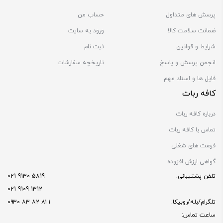
پرسش های متداول
حساب من
ضمانت سلامت کالا
ورود به سایت
شرایط و قوانین
ثبت نام
انجمن پرسش و پاسخ
تاریخچه سفارشات
فایل ها و اسناد مهم
کافه ربات
درباره کافه ربات
تماس با کافه ربات
فرصت های شغلی
گواهی ارزش افزوده
تلفن پشتیبانی:
5819 9130 021
1312 9109 021
تلگرام/بله/روبیکا:
۱ ۸۱ ۸۲ ۸۳ ۰۹۳۰
ساعت تماس: