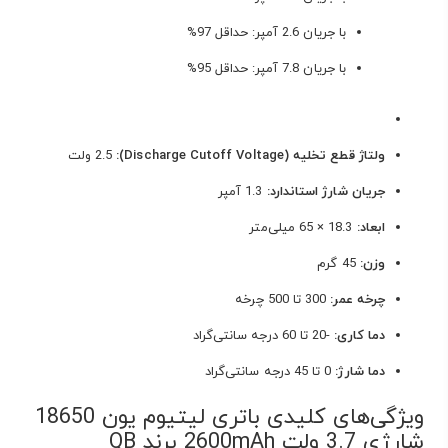
با جریان 2.6 آمپر: حداقل 97%
با جریان 7.8 آمپر: حداقل 95%
ولتاژ قطع تخلیه (Discharge Cutoff Voltage):
2.5 ولت
جریان شارژ استاندارد:
1.3 آمپر
ابعاد:
18.3 × 65 میلی‌متر
وزن:
45 گرم
چرخه عمر:
300 تا 500 چرخه
دما کاری:
-20 تا 60 درجه سانتی‌گراد
دما شارژ:
0 تا 45 درجه سانتی‌گراد
ویژگی‌های کلیدی باتری لیتیوم یون 18650
شارژی 3.7 ولت 2600mAh برند QB