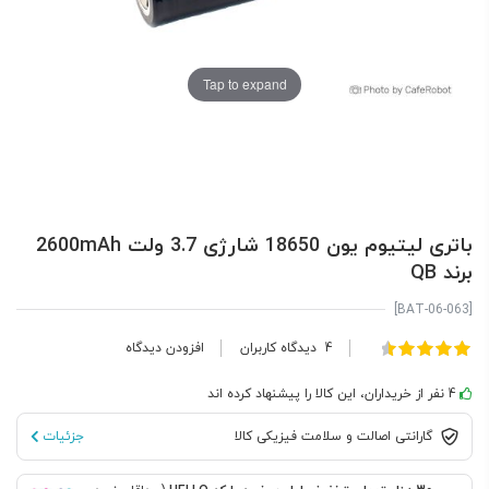
Tap to expand
باتری لیتیوم یون 18650 شارژی 3.7 ولت 2600mAh
برند QB
[BAT-06-063]
امتیاز:
4
دیدگاه کاربران
افزودن دیدگاه
100
93
% of
4 نفر از خریداران، این کالا را پیشنهاد کرده اند
گارانتی اصالت و سلامت فیزیکی کالا
جزئیات