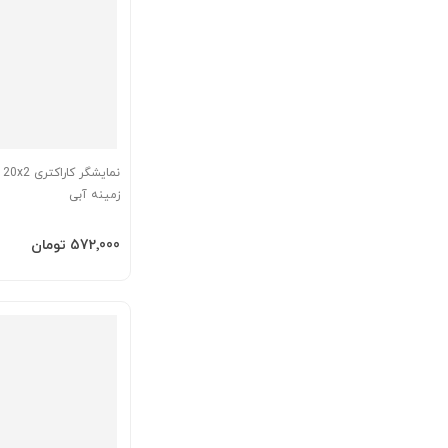
نم
زمینه آبی
افزودن به سبد
‎572٬000 تومان