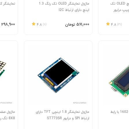
ماژول نمایشگر 0.96 اینچ OLED تک
ماژول نمایشگر OLED تک رنگ 1.3
نمایشگر کاراکتری 02
ی ارتباط I2C و چیپ درایور
اینچ دارای ارتباط I2C
افزودن به سبد
افزودن 
‎561٬000 تومان
‎298٬900 تومان
4.8
(11)
4.8
(31)
ماژول نمایشگر کاراکتری 1602 با رابط
ماژول نمایشگر 1.8 اینچی TFT دارای
ارتباط SPI و درایور ST7735R
8X8 تگ
MAX7219