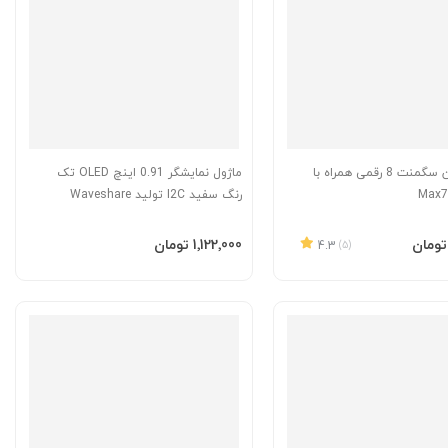
ماژول سون سگمنت 8 رقمی همراه با
ماژول نمایشگر 0.91 اینچ OLED تک
رنگ سفید I2C تولید Waveshare
به سبد
افزودن به سبد
‎1٬122٬000 تومان
4.3
(5)