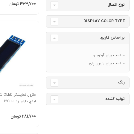
افزودن به سبد
‎343٬700 تومان
نوع اتصال
DISPLAY COLOR TYPE
بر اساس کاربرد
مناسب برای آردوینو
مناسب برای رزبری پای
رنگ
تولید کننده
اینچ دارای ارتباط I2C
افزودن به سبد
‎281٬700 تومان