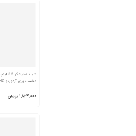
Mega2560
افزودن به سبد
‎1٬824٬000 تومان