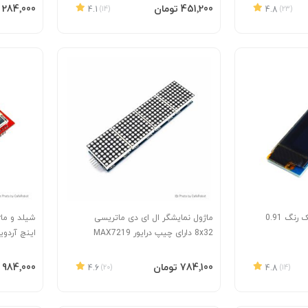
افزودن به سبد
افزودن 
‎451٬200 تومان
‎284٬000 تومان
4.1
(14)
4.8
(23)
ماژول نمایشگر OLED تک رنگ 0.91
ماژول نمایشگر ال ای دی ماتریسی
8x32 دارای چیپ درایور MAX7219
اینچ آردوینو UNO و 60
افزودن به سبد
افزودن 
‎784٬100 تومان
‎984٬000 تومان
4.6
(20)
4.8
(14)