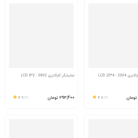
20 - LCD 20*4
نمایشگر کاراکتری 0802 - LCD 8*2
به سبد
افزودن به سبد
‎293٬400 تومان
4.9
(3)
4.7
(4)