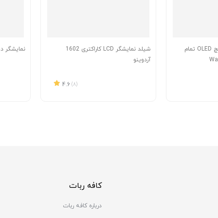
ماژول نمایشگر 0.95 اینچ OLED تمام
شیلد نمایشگر LCD کاراکتری 1602
نمایشگر دا
آردوینو
4.6
(8)
کافه ربات
درباره کافه ربات