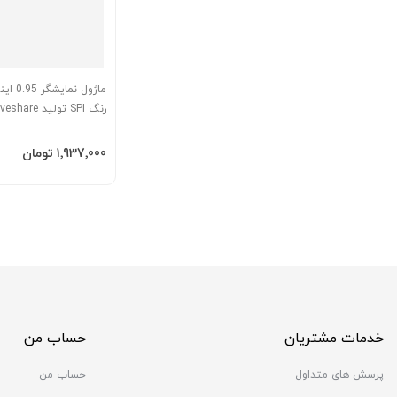
رنگ SPI تولید Waveshare
افزودن به سبد
‎1٬937٬000 تومان
خدمات مشتریان
حساب من
پرسش های متداول
حساب من