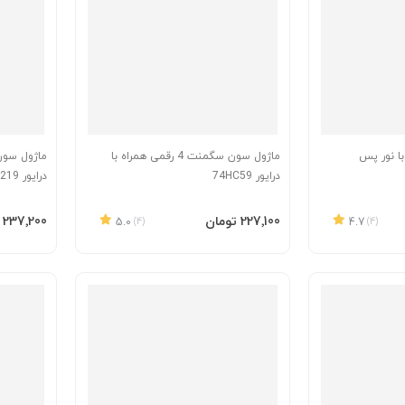
ایشگر کاراکتری 20x2 با نور پس
ماژول سون سگمنت 4 رقمی همراه با
درایور 74HC59
درایور Max7219
افزودن به سبد
افزودن 
‎227٬100 تومان
‎237٬200 تومان
5.0
(4)
4.7
(4)