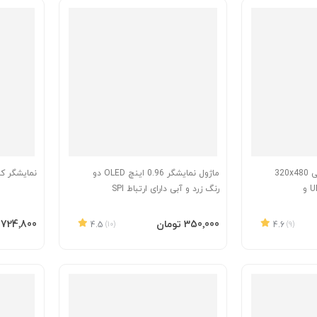
شیلد نمایشگر 3.5 اینچی 320x480
ماژول نمایشگر 0.96 اینچ OLED دو
نمایشگر کاراکتری 04
مناسب برای آردوینو UNO و
رنگ زرد و آبی دارای ارتباط SPI
افزودن به سبد
افزودن 
‎350٬000 تومان
‎724٬800 تومان
4.5
(10)
4.6
(9)