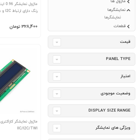
ماژول ها
نمایشگرها
رنگ دارا
نمایشگرها
SSD1306
افزودن به سبد
قطعات
‎328٬400 تومان
قیمت
PANEL TYPE
امتیاز
وضعیت موجودی
DISPLAY SIZE RANGE
ویژگی های نمایشگر
IIC/I2C/TWI