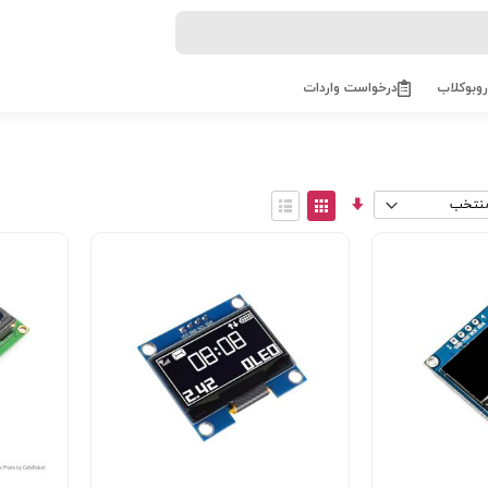
روبوکلاب
درخواست واردات
مرتب
View
سازی
as
توری
فهرست
صعودی