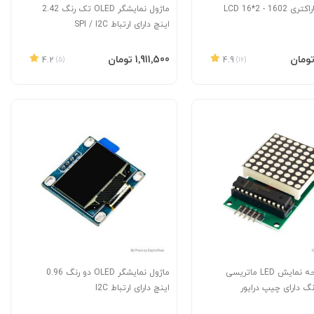
16 - LCD 16*2
ماژول نمایشگر OLED تک رنگ 2.42
اینچ دارای ارتباط SPI / I2C
به سبد
افزودن به سبد
‎1٬911٬500 تومان
4.2
(5)
4.9
(16)
ماژول صفحه نمایش LED ماتریسی
ماژول نمایشگر OLED دو رنگ 0.96
 رنگ دارای چیپ درایور
اینچ دارای ارتباط I2C