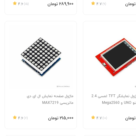
به سبد
افزودن به سبد
‎289٬900 تومان
4.6
(15)
4.7
(9)
شیلد و ماژول نمایشگر TFT لمسی 2.4
ماژول صفحه نمایش ال ای دی
Mega25
ماتریسی MAX7219
به سبد
افزودن به سبد
‎215٬000 تومان
4.6
(7)
4.7
(10)