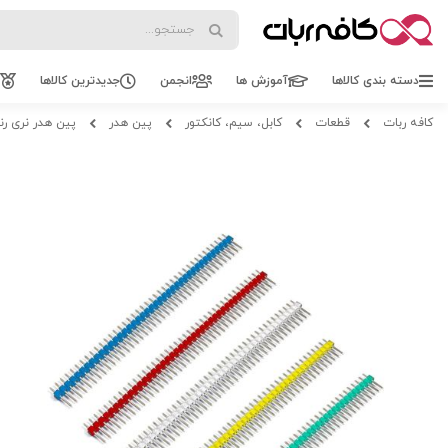
Search
Search
دسته بندی کالاها
آموزش ها
انجمن
جدیدترین کالاها
کافه ربات
قطعات
کابل، سیم، کانکتور
پین هدر
پین هدر نری رنگی 
Skip
Skip
to
to
the
the
beginning
end
of
of
the
the
images
images
gallery
gallery