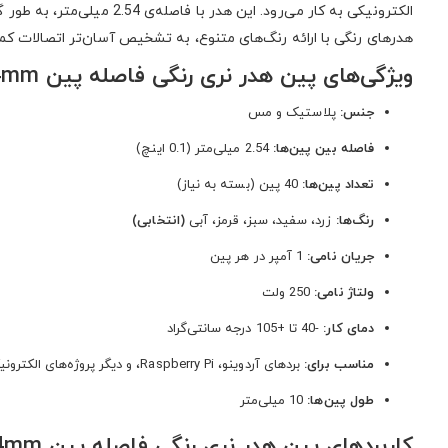
هدرهای رنگی با ارائه رنگ‌های متنوع، به تشخیص آسان‌تر اتصالات کمک
ویژگی‌های پین هدر نری رنگی فاصله پین 2.54mm
جنس:
پلاستیک و مس
فاصله بین پین‌ها:
2.54 میلی‌متر (0.1 اینچ)
تعداد پین‌ها:
40 پین (بسته به نیاز)
رنگ‌ها:
زرد، سفید، سبز، قرمز، آبی
(انتخابی)
جریان نامی:
1 آمپر در هر پین
ولتاژ نامی:
250 ولت
دمای کار:
-40 تا +105 درجه سانتی‌گراد
مناسب برای:
بردهای آردوینو، Raspberry Pi، و دیگر پروژه‌های الکترونیکی
طول پین‌ها:
10 میلی‌متر
کاربردهای پین هدر نری رنگی فاصله پین 2.54mm