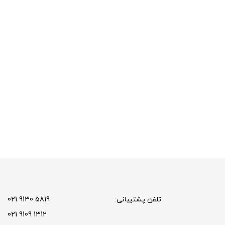
تلفن پشتیبانی:
5819 9130 021
1312 9109 021