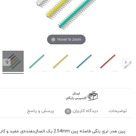
Hover to zoom
ارسال
اکسپرس رایگان
توضیحات
دیدگاه کاربران
پرسش و پاسخ
11
پین هدر نری رنگی فاصله پین 2.54mm یک ا