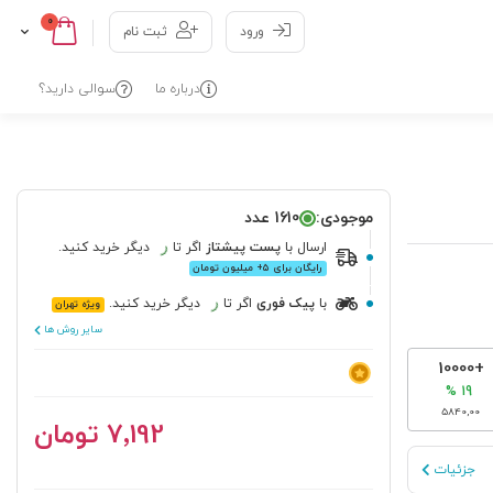
عدد
0
Cart
Skip
ورود
ثبت نام
to
Content
درباره ما
سوالی دارید؟
موجودی:
1610 عدد
ارسال
با
پست پیشتاز
اگر تا
دیگر خرید کنید.
رایگان برای ۵+ میلیون تومان
با
پیک فوری
اگر تا
دیگر خرید کنید.
ویژه تهران
سایر روش ها
+10000
19 %
5840,00
‎7٬192 تومان
جزئیات