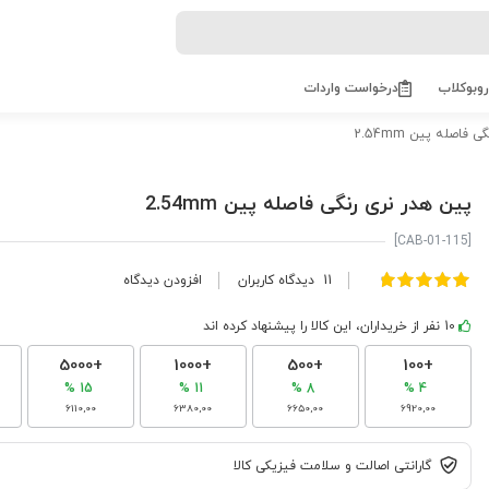
روبوکلاب
درخواست واردات
فاصله پین 2.54mm
پین هدر نری رنگی فاصله پین 2.54mm
[CAB-01-115]
امتیاز:
11
دیدگاه کاربران
افزودن دیدگاه
100
98
% of
10 نفر از خریداران، این کالا را پیشنهاد کرده اند
+5000
+1000
+500
+100
15 %
11 %
8 %
4 %
6110,00
6380,00
6650,00
6920,00
گارانتی اصالت و سلامت فیزیکی کالا