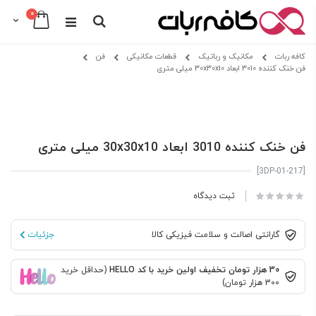
0
Cart
Search
Skip
کافه ربات
مکانیک و رباتیک
قطعات مکانیکی
فن
to
فن خنک کننده 3010 ابعاد 30x30x10 میلی متری
Content
Skip
Skip
to
to
the
the
beginning
end
فن خنک کننده 3010 ابعاد 30x30x10 میلی متری
of
of
the
the
[3DP-01-217]
images
images
gallery
gallery
ثبت دیدگاه
گارانتی اصالت و سلامت فیزیکی کالا
جزئیات
30 هزار تومان تخفیف اولین خرید با کد HELLO
(حداقل خرید
300 هزار تومان)