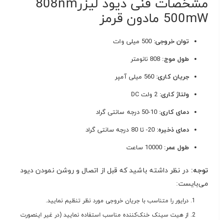
مشخصات فنی دیود لیزر808nm
500mW مادون قرمز
توان خروجی:
500 میلی وات
طول موج:
808 نانومتر
جریان کاری:
560 میلی آمپر
ولتاژ کاری:
2 ولت DC
دمای کاری:
10-50 درجه سانتی گراد
دمای ذخیره:
20- تا 80 درجه سانتی گراد
طول عمر:
10000 ساعت
توجه:
در نظر داشته باشید که قبل از اتصال و روشن نمودن دیود
می‌بایست:
درایور را متناسب با جریان خروجی مورد نظر تنظیم نمایید.
از هیت سینک خنک‌کننده مناسب استفاده نمایید (در غیر اینصورت