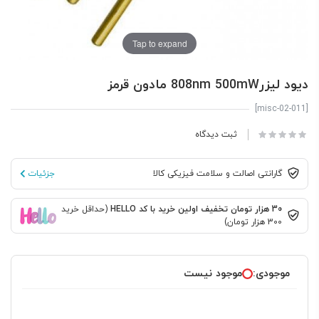
Tap to expand
دیود لیزر808nm 500mW مادون قرمز
[misc-02-011]
ثبت دیدگاه
گارانتی اصالت و سلامت فیزیکی کالا
جزئیات
30 هزار تومان تخفیف اولین خرید با کد HELLO
(حداقل خرید
300 هزار تومان)
موجودی:
موجود نیست