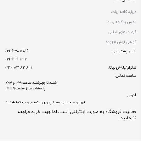
درباره کافه ربات
تماس با کافه ربات
فرصت های شغلی
گواهی ارزش افزوده
تلفن پشتیبانی:
5819 9130 021
1312 9109 021
تلگرام/بله/روبیکا:
۱ ۸۱ ۸۲ ۸۳ ۰۹۳۰
ساعت تماس:
شنبه تا چهارشنبه ساعت ۹-۱۳ و ۱۴-۱۷
پنجشنبه ها از ساعت ۹ تا ۱۴
آدرس:
تهران، خ فاطمی، بعد از پروین اعتصامی، پ 187 طبقه 3
فعالیت فروشگاه به صورت اینترنتی است، لذا جهت خرید مراجعه
نفرمایید.