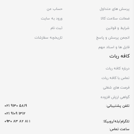
پرسش های متداول
حساب من
ضمانت سلامت کالا
ورود به سایت
شرایط و قوانین
ثبت نام
انجمن پرسش و پاسخ
تاریخچه سفارشات
فایل ها و اسناد مهم
کافه ربات
درباره کافه ربات
تماس با کافه ربات
فرصت های شغلی
گواهی ارزش افزوده
تلفن پشتیبانی:
5819 9130 021
1312 9109 021
تلگرام/بله/روبیکا:
۱ ۸۱ ۸۲ ۸۳ ۰۹۳۰
ساعت تماس: