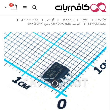
0
Cart
Search
Skip
کافه ربات
قطعات
نیمه هادی
آی سی
حافظه دیجیتال
to
حافظه EEPROM
آی سی حافظه AT24C08C پکیج SO-8 (SOP-8)
Content
Skip
Skip
to
to
the
the
beginning
end
of
of
the
the
images
images
gallery
gallery