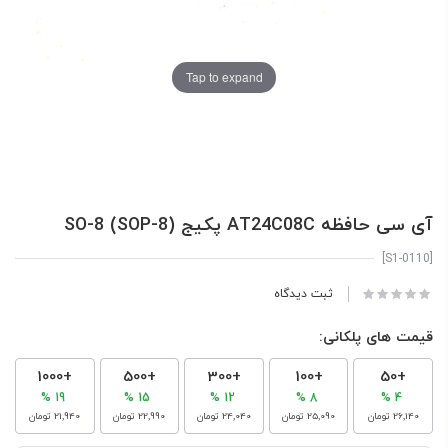
Tap to expand
آی سی حافظه AT24C08C پکیج SO-8 (SOP-8)
[S1-0110]
ثبت دیدگاه
قیمت های پلکانی:
+1000
+500
+300
+100
+50
19 %
15 %
12 %
8 %
4 %
‎26٬140 تومان
‎25٬090 تومان
‎24٬040 تومان
‎22٬990 تومان
‎21٬940 تومان