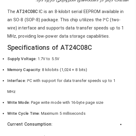
اطلاعات دیگر در دستگاه‌های الکترونیکی کاربرد دارد.
The
AT24C08C
IC is an 8-kilobit serial EEPROM available in
an SO-8 (SOP-8) package. This chip utilizes the I²C (two-
wire) interface and supports data transfer speeds up to 1
MHz, providing low-power data storage capabilities.
Specifications of AT24C08C
Supply Voltage:
1.7V to 5.5V
Memory Capacity:
8 kilobits (1,024 × 8 bits)
Interface:
I²C with support for data transfer speeds up to 1
MHz
Write Mode:
Page write mode with 16-byte page size
Write Cycle Time:
Maximum 5 milliseconds
Current Consumption: