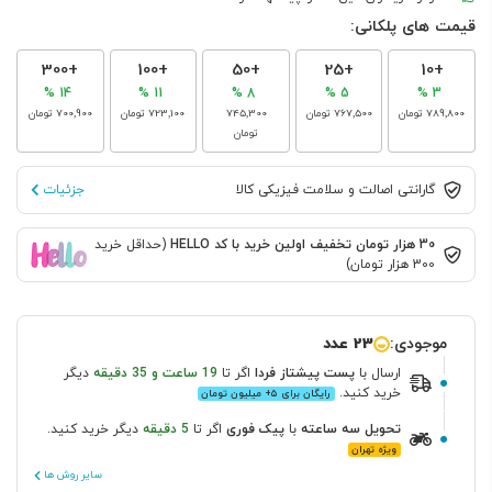
قیمت های پلکانی:
+300
+100
+50
+25
+10
14 %
11 %
8 %
5 %
3 %
‎789٬800 تومان
‎767٬500 تومان
‎745٬300
‎723٬100 تومان
‎700٬900 تومان
تومان
گارانتی اصالت و سلامت فیزیکی کالا
جزئیات
30 هزار تومان تخفیف اولین خرید با کد HELLO
(حداقل خرید
300 هزار تومان)
موجودی:
23 عدد
ارسال
با
پست پیشتاز
فردا
اگر تا
19 ساعت و 35 دقیقه
دیگر
خرید کنید.
رایگان برای ۵+ میلیون تومان
تحویل سه ساعته
با
پیک فوری
اگر تا
5 دقیقه
دیگر خرید کنید.
ویژه تهران
سایر روش ها