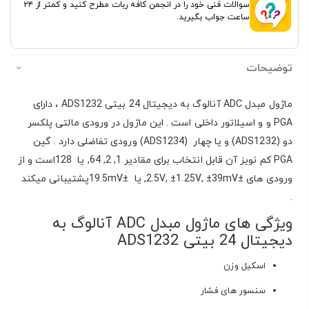
سوالات فنی خود را در انجمن کافه ربات مطرح کنید و کمتر از ۲۴
ساعت جواب بگیرید.
توضیحات
ماژول مبدل ADC آنالوگ به دیجیتال 24 بیتی ADS1232 ، دارای
PGA و و اسیلاتور داخلی است . این ماژول در ورودی مالتی پلکسر
دو (ADS1232) و یا چهار (ADS1234) ورودی تفاضلی دارد . گین
PGA کم نویز آن قابل انتخاب برای مقادیر 1, 2, 64, یا 128است و از
ورودی های ±2.5V, ±1.25V, ±39mV, یا ±19.5mVپشتیبانی میکند
.
ویژگی های ماژول مبدل ADC آنالوگ به
دیجیتال 24 بیتی ADS1232
اسکیل وزن
سنسور های فشار