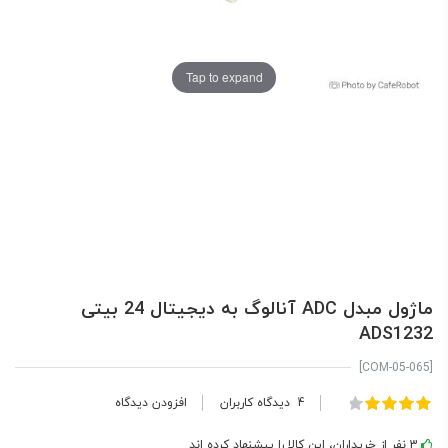
Tap to expand
ماژول مبدل ADC آنالوگ به دیجیتال 24 بیتی
ADS1232
[COM-05-065]
امتیاز:
4
دیدگاه کاربران
افزودن دیدگاه
100
86
% of
3 نفر از خریداران، این کالا را پیشنهاد کرده اند