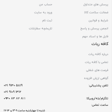
پرسش های متداول
حساب من
ضمانت سلامت کالا
ورود به سایت
شرایط و قوانین
ثبت نام
انجمن پرسش و پاسخ
تاریخچه سفارشات
فایل ها و اسناد مهم
کافه ربات
درباره کافه ربات
تماس با کافه ربات
فرصت های شغلی
گواهی ارزش افزوده
تلفن پشتیبانی:
5819 9130 021
1312 9109 021
تلگرام/بله/روبیکا:
۱ ۸۱ ۸۲ ۸۳ ۰۹۳۰
ساعت تماس:
شنبه تا چهارشنبه ساعت ۹-۱۳ و ۱۴-۱۷