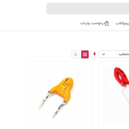
روبوکلاب
درخواست واردات
مرتب
View
سازی
as
توری
فهرست
صعودی