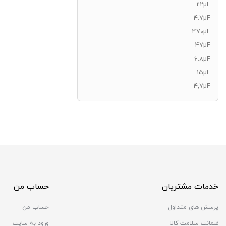
22µF
4.7µF
470µF
47µF
6.8µF
15µF
4,7µF
خدمات مشتریان
حساب من
پرسش های متداول
حساب من
ضمانت سلامت کالا
ورود به سایت