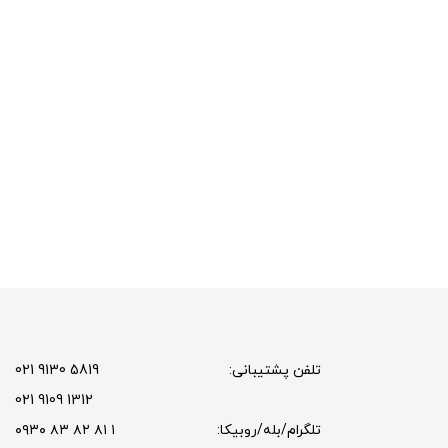
تلفن پشتیبانی:
5819 9130 021
1312 9109 021
تلگرام/بله/روبیکا:
۱ ۸۱ ۸۲ ۸۳ ۰۹۳۰