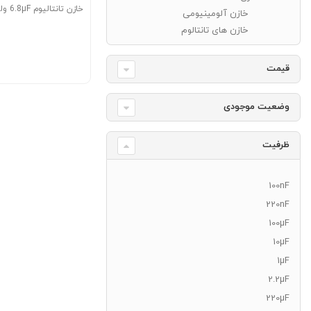
خازن تانتالیوم 6.8µF ولتاژ 10V
خازن آلومینیومی
خازن های تانتالوم
قیمت
وضعیت موجودی
ظرفیت
100nF
220nF
100µF
10µF
1µF
2.2µF
220µF