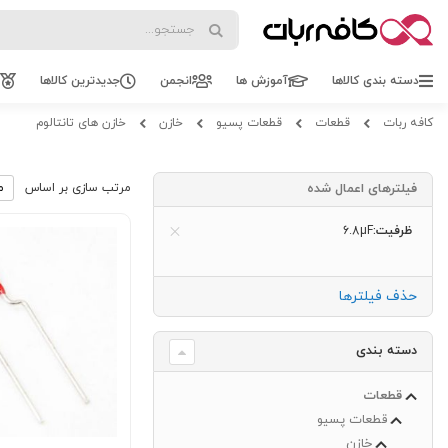
Search
Search
دسته بندی کالاها
آموزش ها
انجمن
جدیدترین کالاها
کافه ربات
قطعات
قطعات پسیو
خازن
خازن های تانتالوم
فیلترهای اعمال شده
مرتب سازی بر اساس
ظرفیت
6.8µF
حذف فیلترها
دسته بندی
قطعات
قطعات پسیو
خازن