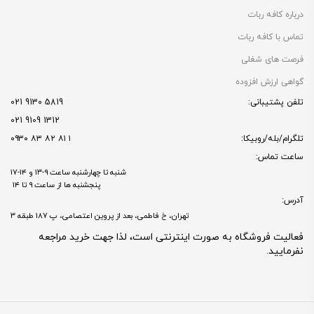
درباره کافه ربات
تماس با کافه ربات
فرصت های شغلی
گواهی ارزش افزوده
تلفن پشتیبانی:
5819 9130 021
1312 9109 021
تلگرام/بله/روبیکا:
۱ ۸۱ ۸۲ ۸۳ ۰۹۳۰
ساعت تماس:
شنبه تا چهارشنبه ساعت ۹-۱۳ و ۱۴-۱۷
پنجشنبه ها از ساعت ۹ تا ۱۴
آدرس:
تهران، خ فاطمی، بعد از پروین اعتصامی، پ 187 طبقه 3
فعالیت فروشگاه به صورت اینترنتی است، لذا جهت خرید مراجعه
نفرمایید.