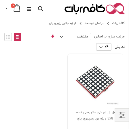
عدد
0
Cart
Search
Skip
کافه ربات
بردهای توسعه
لوازم جانبی رزبری پای
to
Content
مرتب
View
مرتب سازی بر اساس
سازی
as
توری
فهرس
صعودی
نمایش
ماژول ال ای دی ماتریسی تمام
رنگ 8x8 ویژه برد رسپبری پای
Shop