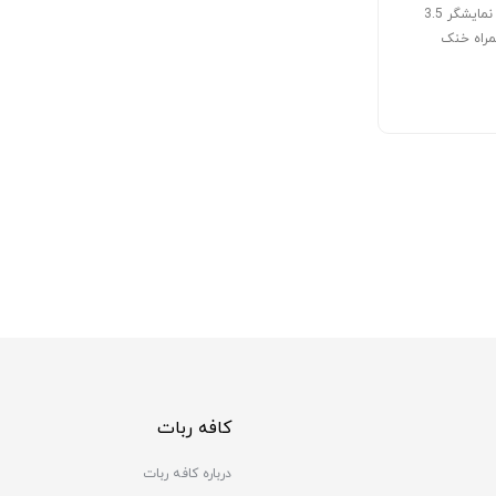
کیس رزبری پای 5 دارای نمایشگر 3.5
مراه خنک
کافه ربات
درباره کافه ربات