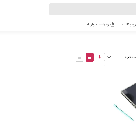
روبوکلاب
درخواست واردات
مرتب
View
سازی
as
توری
فهرست
صعودی