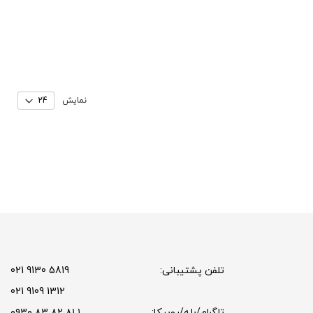
نمایش
تلفن پشتیبانی:
5819 9130 021
1312 9109 021
تلگرام/بله/روبیکا:
۱ ۸۱ ۸۲ ۸۳ ۰۹۳۰